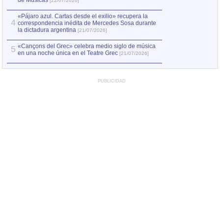
de Músicas
[22/07/2026]
«Pájaro azul. Cartas desde el exilio» recupera la
4
correspondencia inédita de Mercedes Sosa durante
la dictadura argentina
[21/07/2026]
«Cançons del Grec» celebra medio siglo de música
5
en una noche única en el Teatre Grec
[21/07/2026]
PUBLICIDAD