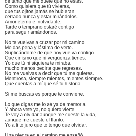
de tanto que me duele que no estés.
Como quisiera que tú vivieras,
que tus ojitos jamás se hubieran
cerrado nunca y estar mirándolos.
Amor eterno e inolvidable.
Tarde o temprano estaré contigo
para seguir amándonos.
No te vuelvas a cruzar por mi camino.
Me das pena y lástima de verte.
Suplicándome de que hoy vuelva contigo.
Que cinismo que ni vergüenza tienes.
Yo que tú ni siquiera te miraba,
mucho menos pedirte que regreses.
No me vuelvas a decir que tú me quieres.
Mentirosa, siempre mientes, mientes siempre.
Que cuentas a mí que sé tu historia.
Si me buscas es porque te conviene.
Lo que digas me lo sé ya de memoria.
Y ahora vete ya, no quiero vierte.
Te voy a olvidar aunque me cueste la vida,
aunque me cueste el llanto.
Yo a ti te juro que te tengo que olvidar.
Una piedra en el camino me enseñó