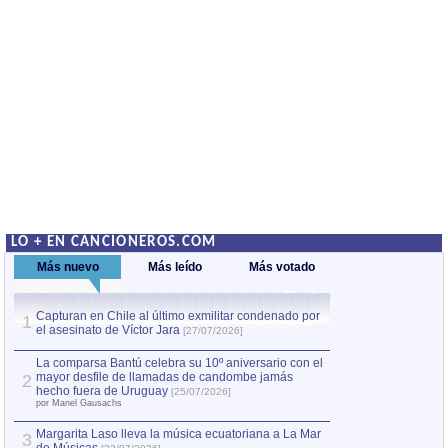
LO + EN CANCIONEROS.COM
Más nuevo
Más leído
Más votado
Capturan en Chile al último exmilitar condenado por
La comparsa Bantú
1
el asesinato de Víctor Jara
mayor desfile de
1
[27/07/2026]
hecho fuera de U
por Manel Gausachs
La comparsa Bantú celebra su 10º aniversario con el
mayor desfile de llamadas de candombe jamás
2
Capturan en Chile
2
hecho fuera de Uruguay
[25/07/2026]
el asesinato de Ví
por Manel Gausachs
Margarita Laso lleva la música ecuatoriana a La Mar
3