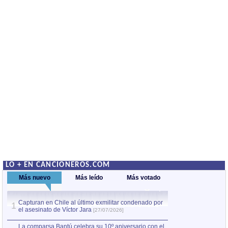
LO + EN CANCIONEROS.COM
Más nuevo
Más leído
Más votado
Capturan en Chile al último exmilitar condenado por
La comparsa Bantú
1
el asesinato de Víctor Jara
mayor desfile de
1
[27/07/2026]
hecho fuera de U
por Manel Gausachs
La comparsa Bantú celebra su 10º aniversario con el