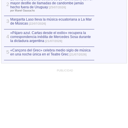
mayor desfile de llamadas de candombe jamás
2
Capturan en Chile
2
hecho fuera de Uruguay
[25/07/2026]
el asesinato de Ví
por Manel Gausachs
Margarita Laso lleva la música ecuatoriana a La Mar
3
de Músicas
[22/07/2026]
«Pájaro azul. Cartas desde el exilio» recupera la
4
correspondencia inédita de Mercedes Sosa durante
la dictadura argentina
[21/07/2026]
«Cançons del Grec» celebra medio siglo de música
5
en una noche única en el Teatre Grec
[21/07/2026]
PUBLICIDAD