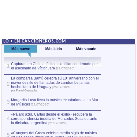
LO + EN CANCIONEROS.COM
Más nuevo
Más leído
Más votado
Capturan en Chile al último exmilitar condenado por
La comparsa Bantú
1
el asesinato de Víctor Jara
mayor desfile de
1
[27/07/2026]
hecho fuera de U
por Manel Gausachs
La comparsa Bantú celebra su 10º aniversario con el
mayor desfile de llamadas de candombe jamás
2
Capturan en Chile
2
hecho fuera de Uruguay
[25/07/2026]
el asesinato de Ví
por Manel Gausachs
Margarita Laso lleva la música ecuatoriana a La Mar
3
de Músicas
[22/07/2026]
«Pájaro azul. Cartas desde el exilio» recupera la
4
correspondencia inédita de Mercedes Sosa durante
la dictadura argentina
[21/07/2026]
«Cançons del Grec» celebra medio siglo de música
5