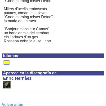
"Good morning mister Defoe"
Milers d'ocells emboscats
patates, tomàquets i faves
"Good morning mister Defoe"
la maria en un racó
"Bonjour monsieur Camus"
un banc enmig del sembrat
els lladrucs d'un gos
Rossana treballa el seu hort
Idiomas
Aparece en la discografía de
Enric Hernàez
Volver atrás