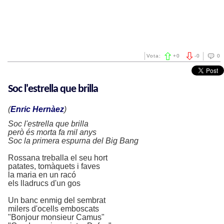
Vota:
+
0
-
0
0
Soc l'estrella que brilla
(
Enric Hernàez
)
Soc l'estrella que brilla
però és morta fa mil anys
Soc la primera espurna del Big Bang
Rossana treballa el seu hort
patates, tomàquets i faves
la maria en un racó
els lladrucs d'un gos
Un banc enmig del sembrat
milers d'ocells emboscats
"Bonjour monsieur Camus"