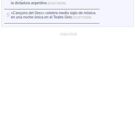
la dictadura argentina
[21/07/2026]
«Cançons del Grec» celebra medio siglo de música
5
en una noche única en el Teatre Grec
[21/07/2026]
PUBLICIDAD