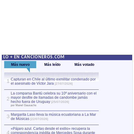
LO + EN CANCIONEROS.COM
Más nuevo
Más leído
Más votado
Capturan en Chile al último exmilitar condenado por
La comparsa Bantú
1
el asesinato de Víctor Jara
mayor desfile de
1
[27/07/2026]
hecho fuera de U
por Manel Gausachs
La comparsa Bantú celebra su 10º aniversario con el
mayor desfile de llamadas de candombe jamás
2
Capturan en Chile
2
hecho fuera de Uruguay
[25/07/2026]
el asesinato de Ví
por Manel Gausachs
Margarita Laso lleva la música ecuatoriana a La Mar
3
de Músicas
[22/07/2026]
«Pájaro azul. Cartas desde el exilio» recupera la
4
correspondencia inédita de Mercedes Sosa durante