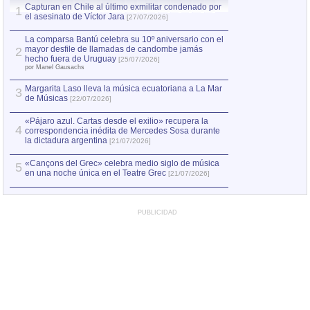
Capturan en Chile al último exmilitar condenado por
La comparsa Bantú
1
el asesinato de Víctor Jara
mayor desfile de
1
[27/07/2026]
hecho fuera de U
por Manel Gausachs
La comparsa Bantú celebra su 10º aniversario con el
mayor desfile de llamadas de candombe jamás
2
Capturan en Chile
2
hecho fuera de Uruguay
[25/07/2026]
el asesinato de Ví
por Manel Gausachs
Margarita Laso lleva la música ecuatoriana a La Mar
3
de Músicas
[22/07/2026]
«Pájaro azul. Cartas desde el exilio» recupera la
4
correspondencia inédita de Mercedes Sosa durante
la dictadura argentina
[21/07/2026]
«Cançons del Grec» celebra medio siglo de música
5
en una noche única en el Teatre Grec
[21/07/2026]
PUBLICIDAD