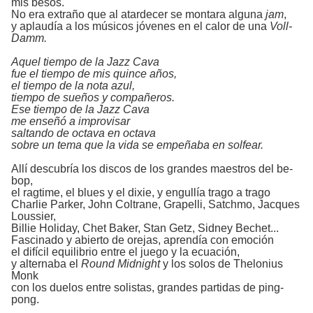
mis besos.
No era extraño que al atardecer se montara alguna
jam
,
y aplaudía a los músicos jóvenes en el calor de una
Voll-
Damm.
Aquel tiempo de la Jazz Cava
fue el tiempo de mis quince años,
el tiempo de la nota azul,
tiempo de sueños y compañeros.
Ese tiempo de la Jazz Cava
me enseñó a improvisar
saltando de octava en octava
sobre un tema que la vida se empeñaba en solfear.
Allí descubría los discos de los grandes maestros del be-
bop,
el ragtime, el blues y el dixie, y engullía trago a trago
Charlie Parker, John Coltrane, Grapelli, Satchmo, Jacques
Loussier,
Billie Holiday, Chet Baker, Stan Getz, Sidney Bechet...
Fascinado y abierto de orejas, aprendía con emoción
el difícil equilibrio entre el juego y la ecuación,
y alternaba el
Round Midnight
y los solos de Thelonius
Monk
con los duelos entre solistas, grandes partidas de ping-
pong.