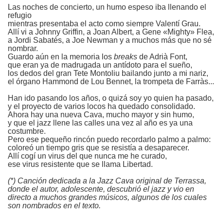
Las noches de concierto, un humo espeso iba llenando el
refugio
mientras presentaba el acto como siempre Valentí Grau.
Allí vi a Johnny Griffin, a Joan Albert, a Gene «Mighty» Flea,
a Jordi Sabatés, a Joe Newman y a muchos más que no sé
nombrar.
Guardo aún en la memoria los
breaks
de Adrià Font,
que eran ya de madrugada un antídoto para el sueño,
los dedos del gran Tete Montoliu bailando junto a mi nariz,
el órgano Hammond de Lou Bennet, la trompeta de Farràs...
Han ido pasando los años, o quizá soy yo quien ha pasado,
y el proyecto de varios locos ha quedado consolidado.
Ahora hay una nueva Cava, mucho mayor y sin humo,
y que el jazz llene las calles una vez al año es ya una
costumbre.
Pero ese pequeño rincón puedo recordarlo palmo a palmo:
coloreó un tiempo gris que se resistía a desaparecer.
Allí cogí un virus del que nunca me he curado,
ese virus resistente que se llama Libertad.
(*) Canción dedicada a la Jazz Cava original de Terrassa,
donde el autor, adolescente, descubrió el jazz y vio en
directo a muchos grandes músicos, algunos de los cuales
son nombrados en el texto.