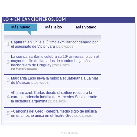
LO + EN CANCIONEROS.COM
Más nuevo
Más leído
Más votado
Capturan en Chile al último exmilitar condenado por
La comparsa Bantú
1
el asesinato de Víctor Jara
mayor desfile de
1
[27/07/2026]
hecho fuera de U
por Manel Gausachs
La comparsa Bantú celebra su 10º aniversario con el
mayor desfile de llamadas de candombe jamás
2
Capturan en Chile
2
hecho fuera de Uruguay
[25/07/2026]
el asesinato de Ví
por Manel Gausachs
Margarita Laso lleva la música ecuatoriana a La Mar
3
de Músicas
[22/07/2026]
«Pájaro azul. Cartas desde el exilio» recupera la
4
correspondencia inédita de Mercedes Sosa durante
la dictadura argentina
[21/07/2026]
«Cançons del Grec» celebra medio siglo de música
5
en una noche única en el Teatre Grec
[21/07/2026]
PUBLICIDAD