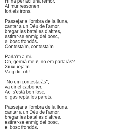
Hi ha per ací una remor.
Al mur ressonen
fort els trons.
Passejar a l'ombra de la lluna,
cantar a un Déu de l'amor,
bregar les batalles d'altres,
estirar-se enmig del bosc,
el bosc frondós.
Contesta'm, contesta'm.
Parla'm a mi.
Oh, germà meu!, no em parlaràs?
Xiuxiueja'm
Vaig dir: oh!
"No em contestaràs",
va dir el carboner.
Ací s'està ben fosc,
el gas repta les parets.
Passejar a l'ombra de la lluna,
cantar a un Déu de l'amor,
bregar les batalles d'altres,
estirar-se enmig del bosc,
el bosc frondós.