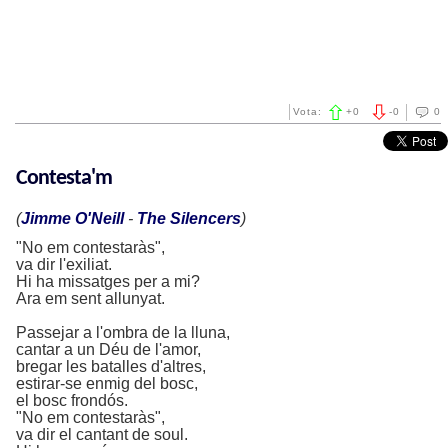
Vota:
+
0
-
0
0
Contesta'm
(
Jimme O'Neill
-
The Silencers
)
"No em contestaràs",
va dir l'exiliat.
Hi ha missatges per a mi?
Ara em sent allunyat.
Passejar a l'ombra de la lluna,
cantar a un Déu de l'amor,
bregar les batalles d'altres,
estirar-se enmig del bosc,
el bosc frondós.
"No em contestaràs",
va dir el cantant de soul.