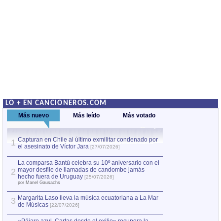
LO + EN CANCIONEROS.COM
Más nuevo
Más leído
Más votado
Capturan en Chile al último exmilitar condenado por
La comparsa Bantú
1
el asesinato de Víctor Jara
mayor desfile de
1
[27/07/2026]
hecho fuera de U
por Manel Gausachs
La comparsa Bantú celebra su 10º aniversario con el
mayor desfile de llamadas de candombe jamás
2
Capturan en Chile
2
hecho fuera de Uruguay
[25/07/2026]
el asesinato de Ví
por Manel Gausachs
Margarita Laso lleva la música ecuatoriana a La Mar
3
de Músicas
[22/07/2026]