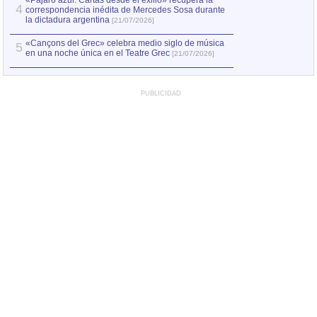
«Pájaro azul. Cartas desde el exilio» recupera la
4
correspondencia inédita de Mercedes Sosa durante
la dictadura argentina
[21/07/2026]
«Cançons del Grec» celebra medio siglo de música
5
en una noche única en el Teatre Grec
[21/07/2026]
PUBLICIDAD