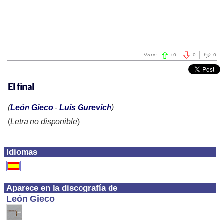
Vota:
+
0
-
0
0
El final
(
León Gieco
-
Luis Gurevich
)
(
Letra no disponible
)
Idiomas
Aparece en la discografía de
León Gieco