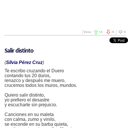
Vota:
+
2
-
0
0
Salir distinto
(
Sílvia Pérez Cruz
)
Te escribo cruzando el Duero
contando tus 20 duros,
renazco y después me muero,
crucemos todos los muros, mundos.
Quiero salir distinto,
yo prefiero el desastre
y escucharte sin prejuicio.
Canciones en su maleta
con calma, zumo y vinilo,
se esconde en su barba quieta,