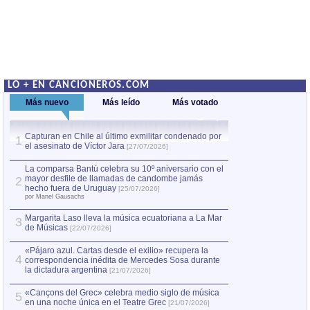
LO + EN CANCIONEROS.COM
Más nuevo
Más leído
Más votado
Capturan en Chile al último exmilitar condenado por
La comparsa Bantú
1
el asesinato de Víctor Jara
mayor desfile de
1
[27/07/2026]
hecho fuera de U
por Manel Gausachs
La comparsa Bantú celebra su 10º aniversario con el
mayor desfile de llamadas de candombe jamás
2
Capturan en Chile
2
hecho fuera de Uruguay
[25/07/2026]
el asesinato de Ví
por Manel Gausachs
Margarita Laso lleva la música ecuatoriana a La Mar
Margarita Laso ll
3
3
de Músicas
de Músicas
[22/07/2026]
[22/07
«Pájaro azul. Cartas desde el exilio» recupera la
4
correspondencia inédita de Mercedes Sosa durante
la dictadura argentina
[21/07/2026]
«Cançons del Grec» celebra medio siglo de música
5
en una noche única en el Teatre Grec
[21/07/2026]