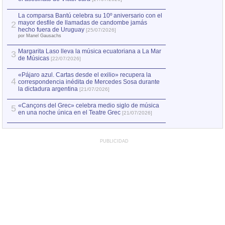
1
hecho fuera de U
por Manel Gausachs
La comparsa Bantú celebra su 10º aniversario con el
mayor desfile de llamadas de candombe jamás
2
Capturan en Chile
2
hecho fuera de Uruguay
[25/07/2026]
el asesinato de Ví
por Manel Gausachs
Margarita Laso lleva la música ecuatoriana a La Mar
3
de Músicas
[22/07/2026]
«Pájaro azul. Cartas desde el exilio» recupera la
4
correspondencia inédita de Mercedes Sosa durante
la dictadura argentina
[21/07/2026]
«Cançons del Grec» celebra medio siglo de música
5
en una noche única en el Teatre Grec
[21/07/2026]
PUBLICIDAD