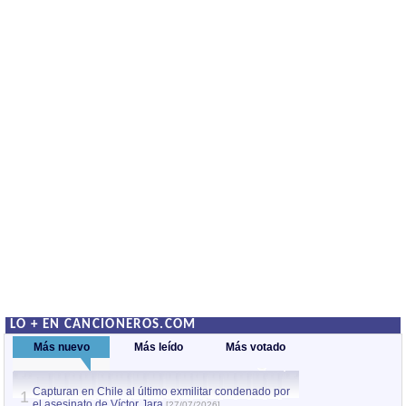
LO + EN CANCIONEROS.COM
Más nuevo
Más leído
Más votado
Capturan en Chile al último exmilitar condenado por
La comparsa Bantú
1
el asesinato de Víctor Jara
mayor desfile de
[27/07/2026]