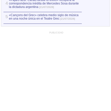
«Pájaro azul. Cartas desde el exilio» recupera la
4
correspondencia inédita de Mercedes Sosa durante
la dictadura argentina
[21/07/2026]
«Cançons del Grec» celebra medio siglo de música
5
en una noche única en el Teatre Grec
[21/07/2026]
PUBLICIDAD