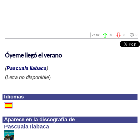
Vota:
+
0
-
0
0
Óyeme llegó el verano
(
Pascuala Ilabaca
)
(
Letra no disponible
)
Idiomas
Aparece en la discografía de
Pascuala Ilabaca