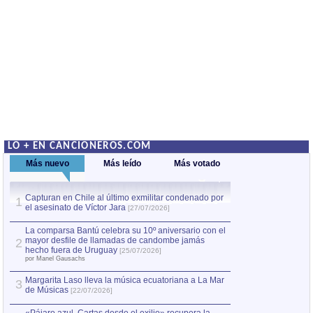
LO + EN CANCIONEROS.COM
Más nuevo
Más leído
Más votado
Capturan en Chile al último exmilitar condenado por
La comparsa Bantú
1
el asesinato de Víctor Jara
mayor desfile de
1
[27/07/2026]
hecho fuera de U
por Manel Gausachs
La comparsa Bantú celebra su 10º aniversario con el
mayor desfile de llamadas de candombe jamás
2
Capturan en Chile
2
hecho fuera de Uruguay
[25/07/2026]
el asesinato de Ví
por Manel Gausachs
Margarita Laso lleva la música ecuatoriana a La Mar
3
de Músicas
[22/07/2026]