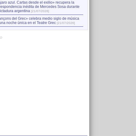
jaro azul. Cartas desde el exilio» recupera la
respondencia inédita de Mercedes Sosa durante
dictadura argentina
[21/07/2026]
nçons del Grec» celebra medio siglo de música
una noche única en el Teatre Grec
[21/07/2026]
AD