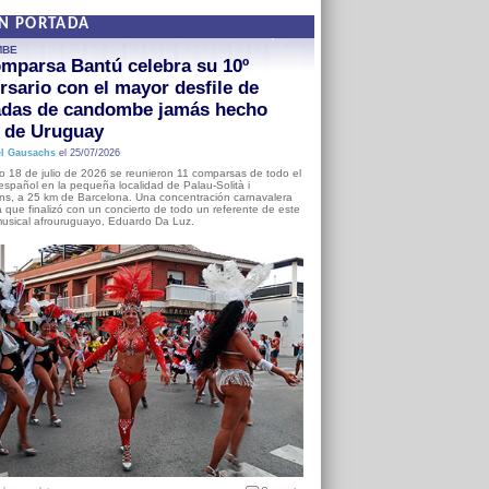
EN PORTADA
MBE
mparsa Bantú celebra su 10º
rsario con el mayor desfile de
adas de candombe jamás hecho
a de Uruguay
l Gausachs
el 25/07/2026
o 18 de julio de 2026 se reunieron 11 comparsas de todo el
o español en la pequeña localidad de Palau-Solità i
s, a 25 km de Barcelona. Una concentración carnavalera
 que finalizó con un concierto de todo un referente de este
usical afrouruguayo, Eduardo Da Luz.