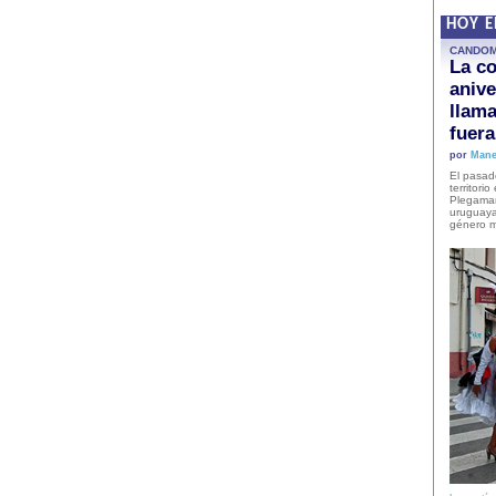
HOY 
CANDO
La co
anive
llam
fuer
por
Mane
El pasad
territori
Plegaman
uruguaya
género m