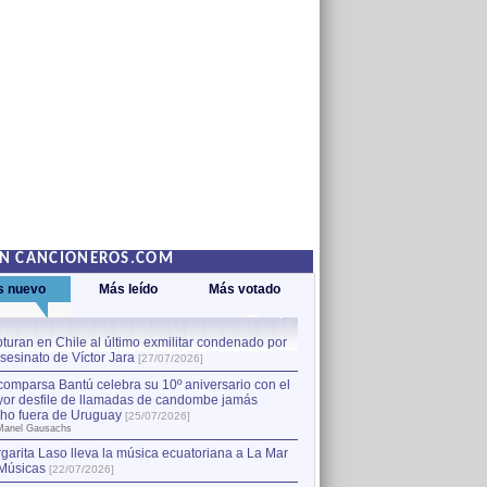
EN CANCIONEROS.COM
s nuevo
Más leído
Más votado
turan en Chile al último exmilitar condenado por
La comparsa Bantú celebra s
asesinato de Víctor Jara
mayor desfile de llamadas
1
[27/07/2026]
hecho fuera de Uruguay
[25
comparsa Bantú celebra su 10º aniversario con el
por Manel Gausachs
or desfile de llamadas de candombe jamás
Capturan en Chile al último
2
ho fuera de Uruguay
[25/07/2026]
el asesinato de Víctor Jara
[
Manel Gausachs
garita Laso lleva la música ecuatoriana a La Mar
Músicas
[22/07/2026]