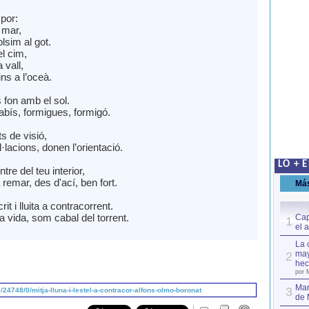
por:
 mar,
olsim al got.
l cim,
 vall,
ins a l’oceà.
 fon amb el sol.
 abís, formigues, formigó.
s de visió,
l·lacions, donen l’orientació.
LO + 
ntre del teu interior,
emar, des d'ací, ben fort.
Má
it i lluita a contracorrent.
 vida, som cabal del torrent.
Cap
1
el 
La 
may
2
hec
por 
Mar
3
4748/0/mitja-lluna-i-lestel-a-contracor-alfons-olmo-boronat
de 