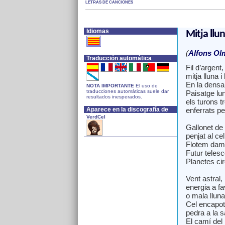
LETRAS DE CANCIONES
Idiomas
Mitja llun
(
Alfons Ol
Traducción automática
Fil d’argent,
mitja lluna i 
En la densa n
NOTA IMPORTANTE
El uso de
traducciones automáticas suele dar
Paisatge lun
resultados inesperados.
els turons t
Aparece en la discografía de
enferrats pe
VerdCel
Gallonet de 
penjat al cel
Flotem damu
Futur telesc
Planetes ci
Vent astral,
energia a fa
o mala lluna
Cel encapot
pedra a la s
El camí del 