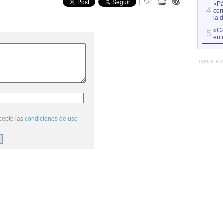
«Pá
4
cor
la 
«Ca
5
en 
PUBLICID
cepto las
condiciones de uso