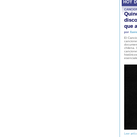
HOY 
CANCIO
Quinc
disco
que a
por
Xavie
El Cancio
cancione
document
chilena. 
canciones
histórico
esencial
Leer artíc