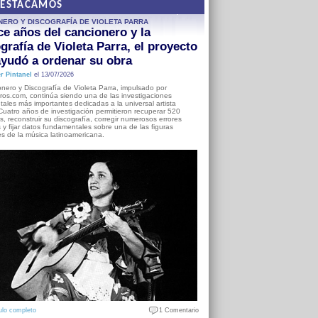
DESTACAMOS
NERO Y DISCOGRAFÍA DE VIOLETA PARRA
e años del cancionero y la
grafía de Violeta Parra, el proyecto
yudó a ordenar su obra
r Pintanel
el 13/07/2026
nero y Discografía de Violeta Parra, impulsado por
ros.com, continúa siendo una de las investigaciones
ales más importantes dedicadas a la universal artista
Cuatro años de investigación permitieron recuperar 520
, reconstruir su discografía, corregir numerosos errores
s y fijar datos fundamentales sobre una de las figuras
es de la música latinoamericana.
ulo completo
1 Comentario