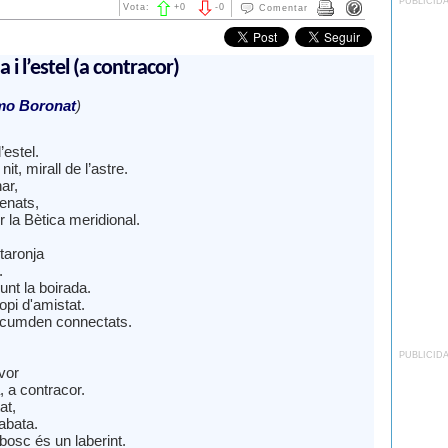
PUBLICID
Vota:
+
0
-
0
Comentar
a i l’estel (a contracor)
mo Boronat
)
l’estel.
it, mirall de l’astre.
ar,
renats,
r la Bètica meridional.
taronja
.
nt la boirada.
opi d'amistat.
rcumden connectats.
PUBLICID
vor
, a contracor.
at,
abata.
bosc és un laberint.