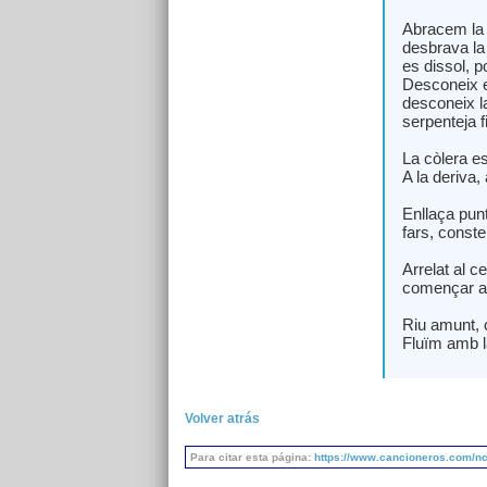
Abracem la 
desbrava la
es dissol, p
Desconeix e
desconeix la
serpenteja f
La còlera es
A la deriva,
Enllaça punt
fars, conste
Arrelat al ce
començar a r
Riu amunt, cr
Fluïm amb la
Volver atrás
Para citar esta página:
https://www.cancioneros.com/nc/2