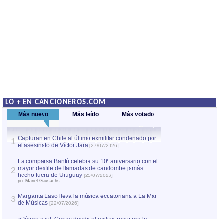
LO + EN CANCIONEROS.COM
Más nuevo
Más leído
Más votado
Capturan en Chile al último exmilitar condenado por
La comparsa Bantú
1
el asesinato de Víctor Jara
mayor desfile de
1
[27/07/2026]
hecho fuera de U
por Manel Gausachs
La comparsa Bantú celebra su 10º aniversario con el
mayor desfile de llamadas de candombe jamás
2
Capturan en Chile
2
hecho fuera de Uruguay
[25/07/2026]
el asesinato de Ví
por Manel Gausachs
Margarita Laso lleva la música ecuatoriana a La Mar
3
de Músicas
[22/07/2026]