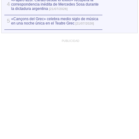
«Pájaro azul. Cartas desde el exilio» recupera la
4
correspondencia inédita de Mercedes Sosa durante
la dictadura argentina
[21/07/2026]
«Cançons del Grec» celebra medio siglo de música
5
en una noche única en el Teatre Grec
[21/07/2026]
PUBLICIDAD