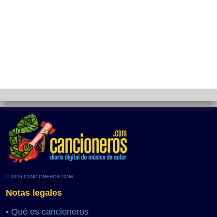
© 2026 CANCIONEROS.COM
Notas legales
•
Qué es cancioneros