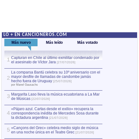
LO + EN CANCIONEROS.COM
Más nuevo
Más leído
Más votado
Capturan en Chile al último exmilitar condenado por
La comparsa Bantú
1
el asesinato de Víctor Jara
mayor desfile de
1
[27/07/2026]
hecho fuera de U
por Manel Gausachs
La comparsa Bantú celebra su 10º aniversario con el
mayor desfile de llamadas de candombe jamás
2
Capturan en Chile
2
hecho fuera de Uruguay
[25/07/2026]
el asesinato de Ví
por Manel Gausachs
Margarita Laso lleva la música ecuatoriana a La Mar
3
de Músicas
[22/07/2026]
«Pájaro azul. Cartas desde el exilio» recupera la
4
correspondencia inédita de Mercedes Sosa durante
la dictadura argentina
[21/07/2026]
«Cançons del Grec» celebra medio siglo de música
5
en una noche única en el Teatre Grec
[21/07/2026]