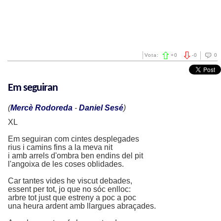
Vota:
+
0
-
0
0
Em seguiran
(
Mercè Rodoreda
-
Daniel Sesé
)
XL
Em seguiran com cintes desplegades
rius i camins fins a la meva nit
i amb arrels d'ombra ben endins del pit
l'angoixa de les coses oblidades.
Car tantes vides he viscut debades,
essent per tot, jo que no sóc enlloc:
arbre tot just que estreny a poc a poc
una heura ardent amb llargues abraçades.