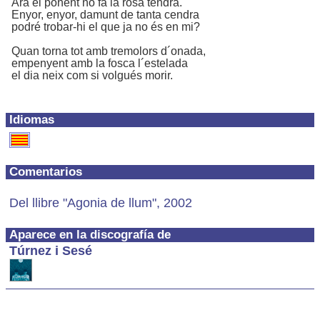
Ara el ponent no fa la rosa tendra.
Enyor, enyor, damunt de tanta cendra
podré trobar-hi el que ja no és en mi?
Quan torna tot amb tremolors d´onada,
empenyent amb la fosca l´estelada
el dia neix com si volgués morir.
Idiomas
Comentarios
Del llibre "Agonia de llum", 2002
Aparece en la discografía de
Túrnez i Sesé