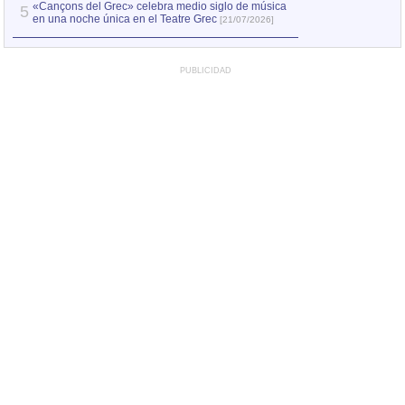
«Cançons del Grec» celebra medio siglo de música
5
en una noche única en el Teatre Grec
[21/07/2026]
PUBLICIDAD