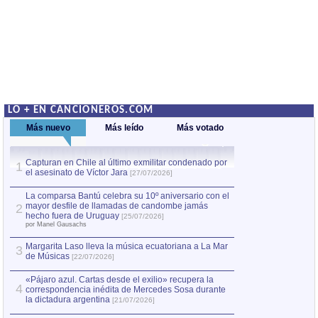
LO + EN CANCIONEROS.COM
Más nuevo
Más leído
Más votado
Capturan en Chile al último exmilitar condenado por
La comparsa Bantú
1
el asesinato de Víctor Jara
mayor desfile de
1
[27/07/2026]
hecho fuera de U
por Manel Gausachs
La comparsa Bantú celebra su 10º aniversario con el
mayor desfile de llamadas de candombe jamás
2
Capturan en Chile
2
hecho fuera de Uruguay
[25/07/2026]
el asesinato de Ví
por Manel Gausachs
Margarita Laso lleva la música ecuatoriana a La Mar
Margarita Laso ll
3
3
de Músicas
de Músicas
[22/07/2026]
[22/07
«Pájaro azul. Cartas desde el exilio» recupera la
4
correspondencia inédita de Mercedes Sosa durante
la dictadura argentina
[21/07/2026]