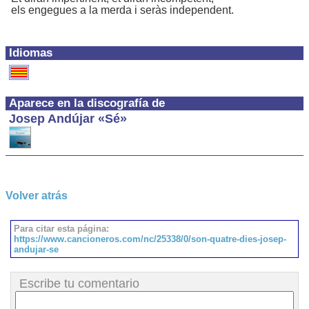
els engegues a la merda i seràs independent.
Idiomas
Aparece en la discografía de
Josep Andújar «Sé»
Volver atrás
Para citar esta página:
https://www.cancioneros.com/nc/25338/0/son-quatre-dies-josep-
andujar-se
Escribe tu comentario