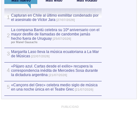
Más nuevo
Más leído
Más votado
Capturan en Chile al último exmilitar condenado por
La comparsa Bantú
1
el asesinato de Víctor Jara
mayor desfile de
1
[27/07/2026]
hecho fuera de U
por Manel Gausachs
La comparsa Bantú celebra su 10º aniversario con el
mayor desfile de llamadas de candombe jamás
2
Capturan en Chile
2
hecho fuera de Uruguay
[25/07/2026]
el asesinato de Ví
por Manel Gausachs
Margarita Laso lleva la música ecuatoriana a La Mar
Margarita Laso ll
3
3
de Músicas
de Músicas
[22/07/2026]
[22/07
«Pájaro azul. Cartas desde el exilio» recupera la
4
correspondencia inédita de Mercedes Sosa durante
la dictadura argentina
[21/07/2026]
«Cançons del Grec» celebra medio siglo de música
5
en una noche única en el Teatre Grec
[21/07/2026]
PUBLICIDAD