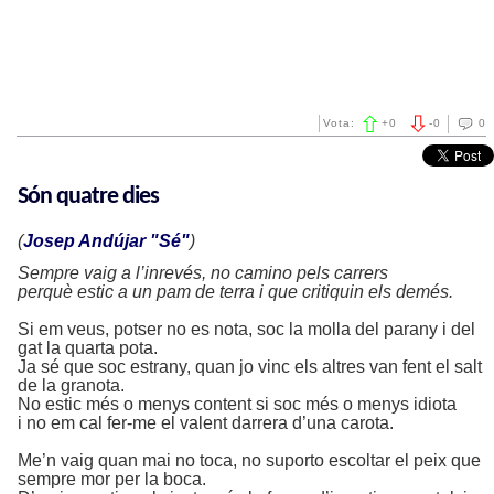
Vota:
+
0
-
0
0
Són quatre dies
(
Josep Andújar "Sé"
)
Sempre vaig a l’inrevés, no camino pels carrers
perquè estic a un pam de terra i que critiquin els demés.
Si em veus, potser no es nota, soc la molla del parany i del
gat la quarta pota.
Ja sé que soc estrany, quan jo vinc els altres van fent el salt
de la granota.
No estic més o menys content si soc més o menys idiota
i no em cal fer-me el valent darrera d’una carota.
Me’n vaig quan mai no toca, no suporto escoltar el peix que
sempre mor per la boca.