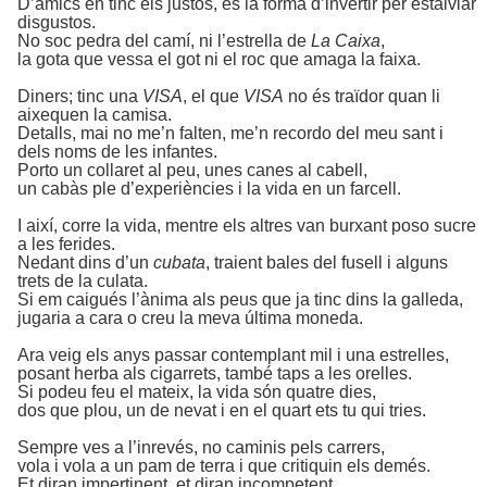
D’amics en tinc els justos, és la forma d’invertir per estalviar
disgustos.
No soc pedra del camí, ni l’estrella de
La Caixa
,
la gota que vessa el got ni el roc que amaga la faixa.
Diners; tinc una
VISA
, el que
VISA
no és traïdor quan li
aixequen la camisa.
Detalls, mai no me’n falten, me’n recordo del meu sant i
dels noms de les infantes.
Porto un collaret al peu, unes canes al cabell,
un cabàs ple d’experiències i la vida en un farcell.
I així, corre la vida, mentre els altres van burxant poso sucre
a les ferides.
Nedant dins d’un
cubata
, traient bales del fusell i alguns
trets de la culata.
Si em caigués l’ànima als peus que ja tinc dins la galleda,
jugaria a cara o creu la meva última moneda.
Ara veig els anys passar contemplant mil i una estrelles,
posant herba als cigarrets, també taps a les orelles.
Si podeu feu el mateix, la vida són quatre dies,
dos que plou, un de nevat i en el quart ets tu qui tries.
Sempre ves a l’inrevés, no caminis pels carrers,
vola i vola a un pam de terra i que critiquin els demés.
Et diran impertinent, et diran incompetent,