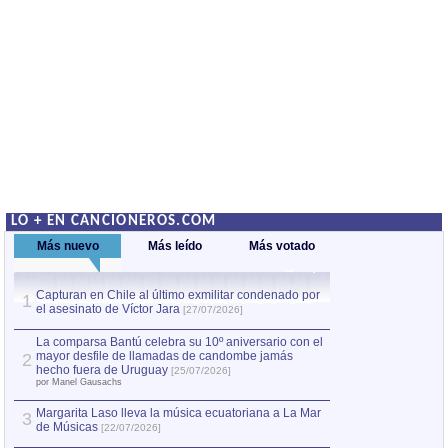
LO + EN CANCIONEROS.COM
Más nuevo
Más leído
Más votado
Capturan en Chile al último exmilitar condenado por
Capturan en Chile
1
1
el asesinato de Víctor Jara
el asesinato de Ví
[27/07/2026]
La comparsa Bantú celebra su 10º aniversario con el
mayor desfile de llamadas de candombe jamás
2
hecho fuera de Uruguay
[25/07/2026]
por Manel Gausachs
Margarita Laso lleva la música ecuatoriana a La Mar
3
de Músicas
[22/07/2026]