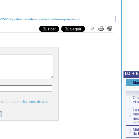
2595/2/justo-antes-de-laudes-salvador-espriu-raimon
LO + 
Má
Cap
1
cepto las
condiciones de uso
el 
La 
may
2
hec
por 
Mar
3
de 