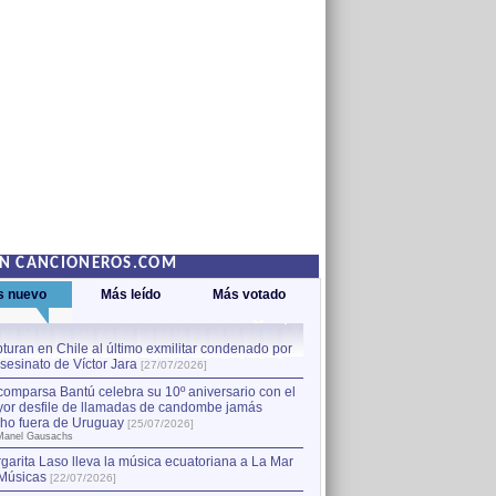
EN CANCIONEROS.COM
s nuevo
Más leído
Más votado
turan en Chile al último exmilitar condenado por
La comparsa Bantú celebra s
asesinato de Víctor Jara
mayor desfile de llamadas
1
[27/07/2026]
hecho fuera de Uruguay
[25
comparsa Bantú celebra su 10º aniversario con el
por Manel Gausachs
or desfile de llamadas de candombe jamás
Capturan en Chile al último
2
ho fuera de Uruguay
[25/07/2026]
el asesinato de Víctor Jara
[
Manel Gausachs
garita Laso lleva la música ecuatoriana a La Mar
Músicas
[22/07/2026]