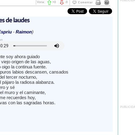
PUBLICID
Vota:
+
0
-
0
Comentar
es de laudes
Espriu
-
Raimon
)
on
te soy ahora guiado
 viejo origen de las aguas,
oigo la continua fuente.
puros labios descansen, cansados
 del tercer nocturno,
 pájaro la radiosa alabanza.
ro y sé
del muro y el caminante,
 me recuerdes hoy,
 vas con las sagradas horas.
PUBLICID