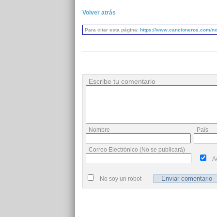
Volver atrás
Para citar esta página:
https://www.cancioneros.com/nc/
Escribe tu comentario
Nombre
País
Correo Electrónico (No se publicará)
A
No soy un robot