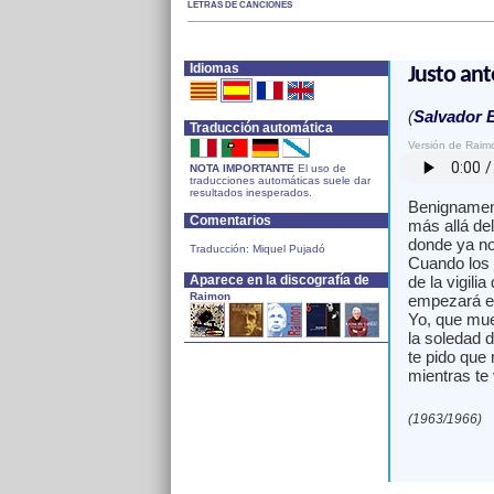
LETRAS DE CANCIONES
Idiomas
Justo ant
(
Salvador 
Traducción automática
Versión de Raim
NOTA IMPORTANTE
El uso de
traducciones automáticas suele dar
resultados inesperados.
Benignamen
Comentarios
más allá del
donde ya no 
Traducción: Miquel Pujadó
Cuando los 
Aparece en la discografía de
de la vigilia
Raimon
empezará el
Yo, que mue
la soledad 
te pido que
mientras te
(1963/1966)