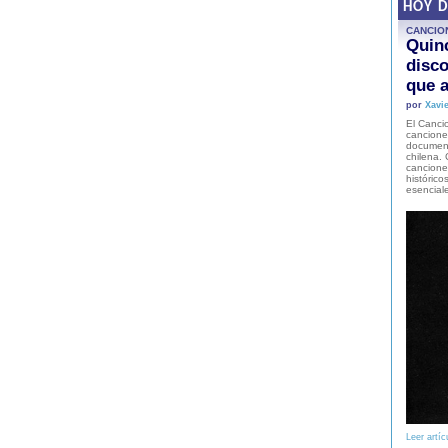
HOY 
CANCIO
Quinc
disco
que a
por
Xavie
El Cancio
cancione
document
chilena. 
canciones
histórico
esencial
Leer artíc