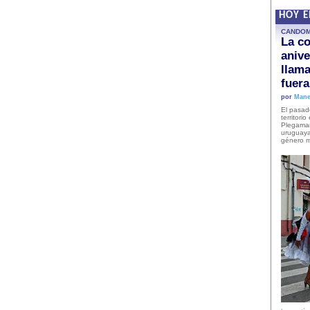
HOY 
CANDO
La co
anive
llam
fuer
por
Mane
El pasad
territori
Plegaman
uruguaya
género m