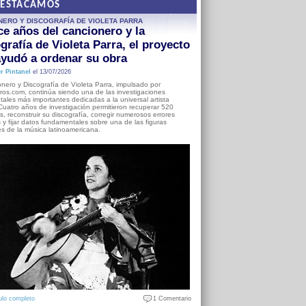
DESTACAMOS
NERO Y DISCOGRAFÍA DE VIOLETA PARRA
e años del cancionero y la
grafía de Violeta Parra, el proyecto
yudó a ordenar su obra
r Pintanel
el 13/07/2026
nero y Discografía de Violeta Parra, impulsado por
ros.com, continúa siendo una de las investigaciones
ales más importantes dedicadas a la universal artista
Cuatro años de investigación permitieron recuperar 520
, reconstruir su discografía, corregir numerosos errores
s y fijar datos fundamentales sobre una de las figuras
es de la música latinoamericana.
ulo completo
1 Comentario