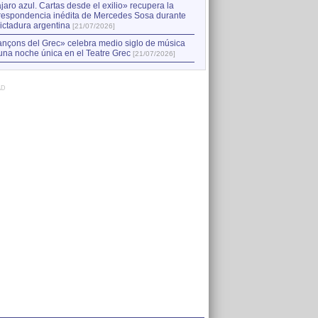
jaro azul. Cartas desde el exilio» recupera la
respondencia inédita de Mercedes Sosa durante
dictadura argentina
[21/07/2026]
nçons del Grec» celebra medio siglo de música
una noche única en el Teatre Grec
[21/07/2026]
AD