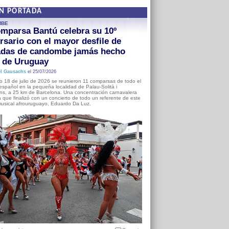
EN PORTADA
MBE
mparsa Bantú celebra su 10º
rsario con el mayor desfile de
adas de candombe jamás hecho
a de Uruguay
l Gausachs
el 25/07/2026
o 18 de julio de 2026 se reunieron 11 comparsas de todo el
o español en la pequeña localidad de Palau-Solità i
s, a 25 km de Barcelona. Una concentración carnavalera
 que finalizó con un concierto de todo un referente de este
usical afrouruguayo, Eduardo Da Luz.