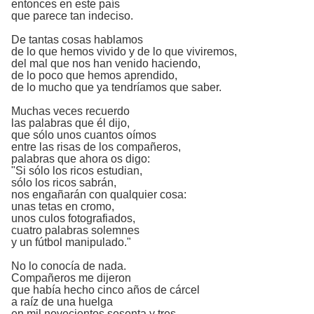
entonces en este país
que parece tan indeciso.
De tantas cosas hablamos
de lo que hemos vivido y de lo que viviremos,
del mal que nos han venido haciendo,
de lo poco que hemos aprendido,
de lo mucho que ya tendríamos que saber.
Muchas veces recuerdo
las palabras que él dijo,
que sólo unos cuantos oímos
entre las risas de los compañeros,
palabras que ahora os digo:
"Si sólo los ricos estudian,
sólo los ricos sabrán,
nos engañarán con qualquier cosa:
unas tetas en cromo,
unos culos fotografiados,
cuatro palabras solemnes
y un fútbol manipulado."
No lo conocía de nada.
Compañeros me dijeron
que había hecho cinco años de cárcel
a raíz de una huelga
en mil novecientos sesenta y tres.