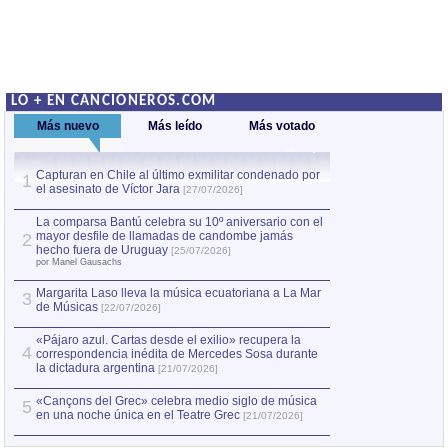
LO + EN CANCIONEROS.COM
Más nuevo
Más leído
Más votado
Capturan en Chile al último exmilitar condenado por
La comparsa Bantú
1
el asesinato de Víctor Jara
mayor desfile de
1
[27/07/2026]
hecho fuera de U
por Manel Gausachs
La comparsa Bantú celebra su 10º aniversario con el
mayor desfile de llamadas de candombe jamás
2
Capturan en Chile
2
hecho fuera de Uruguay
[25/07/2026]
el asesinato de Ví
por Manel Gausachs
Margarita Laso lleva la música ecuatoriana a La Mar
3
de Músicas
[22/07/2026]
«Pájaro azul. Cartas desde el exilio» recupera la
4
correspondencia inédita de Mercedes Sosa durante
la dictadura argentina
[21/07/2026]
«Cançons del Grec» celebra medio siglo de música
5
en una noche única en el Teatre Grec
[21/07/2026]