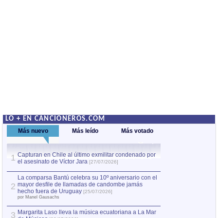
LO + EN CANCIONEROS.COM
Más nuevo
Más leído
Más votado
Capturan en Chile al último exmilitar condenado por
Capturan en Chile
1
1
el asesinato de Víctor Jara
el asesinato de Ví
[27/07/2026]
La comparsa Bantú celebra su 10º aniversario con el
mayor desfile de llamadas de candombe jamás
2
hecho fuera de Uruguay
[25/07/2026]
por Manel Gausachs
Margarita Laso lleva la música ecuatoriana a La Mar
3