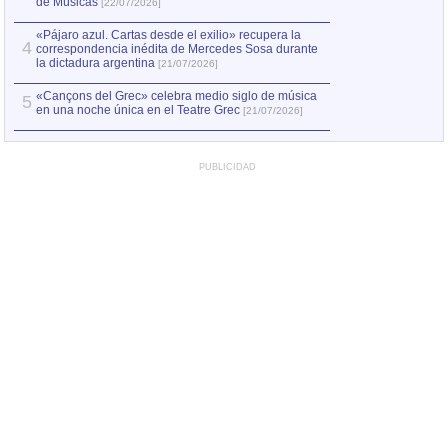
de Músicas
[22/07/2026]
«Pájaro azul. Cartas desde el exilio» recupera la
4
correspondencia inédita de Mercedes Sosa durante
la dictadura argentina
[21/07/2026]
«Cançons del Grec» celebra medio siglo de música
5
en una noche única en el Teatre Grec
[21/07/2026]
PUBLICIDAD