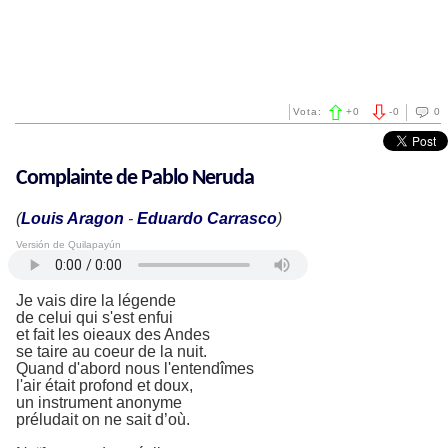
Vota:
+
0
-
0
0
Complainte de Pablo Neruda
(
Louis Aragon
-
Eduardo Carrasco
)
Versión de Quilapayún
Je vais dire la légende
de celui qui s'est enfui
et fait les oieaux des Andes
se taire au coeur de la nuit.
Quand d'abord nous l'entendîmes
l'air était profond et doux,
un instrument anonyme
préludait on ne sait d’où.