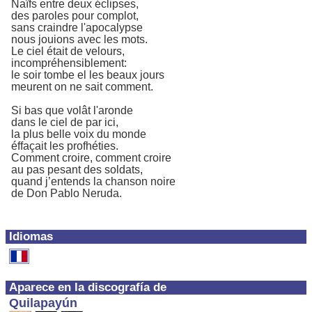
Naïfs entre deux éclipses,
des paroles pour complot,
sans craindre l'apocalypse
nous jouions avec les mots.
Le ciel était de velours,
incompréhensiblement:
le soir tombe el les beaux jours
meurent on ne sait comment.
Si bas que volât l'aronde
dans le ciel de par ici,
la plus belle voix du monde
éffaçait les profhéties.
Comment croire, comment croire
au pas pesant des soldats,
quand j’entends la chanson noire
de Don Pablo Neruda.
Idiomas
Aparece en la discografía de
Quilapayún