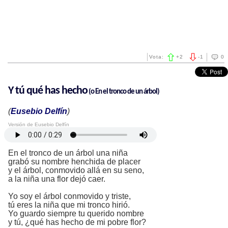
Vota:
+
2
-
1
0
Y tú qué has hecho
(o
En el tronco de un árbol)
(
Eusebio Delfín
)
Versión de Eusebio Delfín
En el tronco de un árbol una niña
grabó su nombre henchida de placer
y el árbol, conmovido allá en su seno,
a la niña una flor dejó caer.
Yo soy el árbol conmovido y triste,
tú eres la niña que mi tronco hirió.
Yo guardo siempre tu querido nombre
y tú, ¿qué has hecho de mi pobre flor?