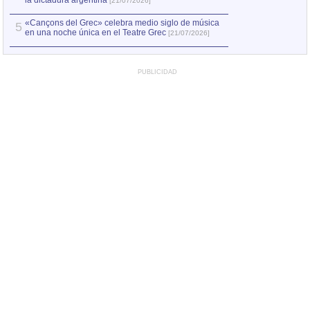
la dictadura argentina
[21/07/2026]
«Cançons del Grec» celebra medio siglo de música
5
en una noche única en el Teatre Grec
[21/07/2026]
PUBLICIDAD