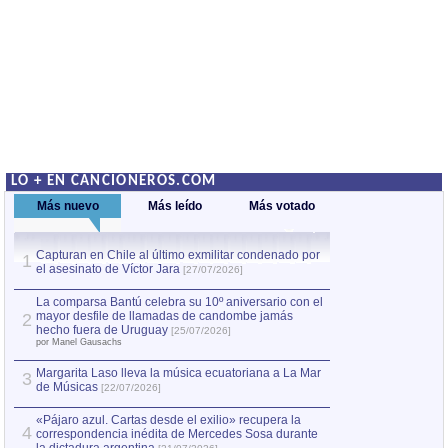
LO + EN CANCIONEROS.COM
Más nuevo
Más leído
Más votado
Capturan en Chile al último exmilitar condenado por
La comparsa Bantú
1
el asesinato de Víctor Jara
mayor desfile de
1
[27/07/2026]
hecho fuera de U
por Manel Gausachs
La comparsa Bantú celebra su 10º aniversario con el
mayor desfile de llamadas de candombe jamás
2
Capturan en Chile
2
hecho fuera de Uruguay
[25/07/2026]
el asesinato de Ví
por Manel Gausachs
Margarita Laso lleva la música ecuatoriana a La Mar
Margarita Laso ll
3
3
de Músicas
de Músicas
[22/07/2026]
[22/07
«Pájaro azul. Cartas desde el exilio» recupera la
4
correspondencia inédita de Mercedes Sosa durante