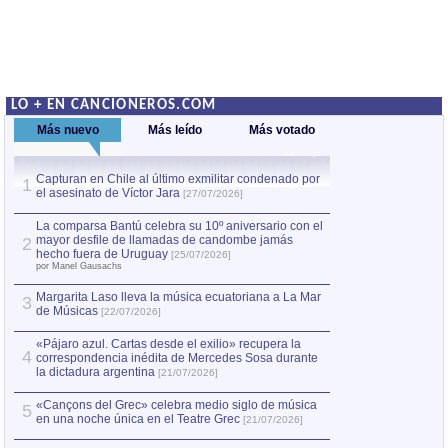
LO + EN CANCIONEROS.COM
Más nuevo
Más leído
Más votado
Capturan en Chile al último exmilitar condenado por
La comparsa Bantú
1
el asesinato de Víctor Jara
mayor desfile de
1
[27/07/2026]
hecho fuera de U
por Manel Gausachs
La comparsa Bantú celebra su 10º aniversario con el
mayor desfile de llamadas de candombe jamás
2
Capturan en Chile
2
hecho fuera de Uruguay
[25/07/2026]
el asesinato de Ví
por Manel Gausachs
Margarita Laso lleva la música ecuatoriana a La Mar
3
de Músicas
[22/07/2026]
«Pájaro azul. Cartas desde el exilio» recupera la
4
correspondencia inédita de Mercedes Sosa durante
la dictadura argentina
[21/07/2026]
«Cançons del Grec» celebra medio siglo de música
5
en una noche única en el Teatre Grec
[21/07/2026]