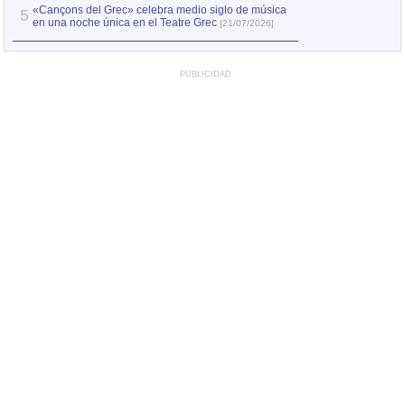
«Cançons del Grec» celebra medio siglo de música
5
en una noche única en el Teatre Grec
[21/07/2026]
PUBLICIDAD