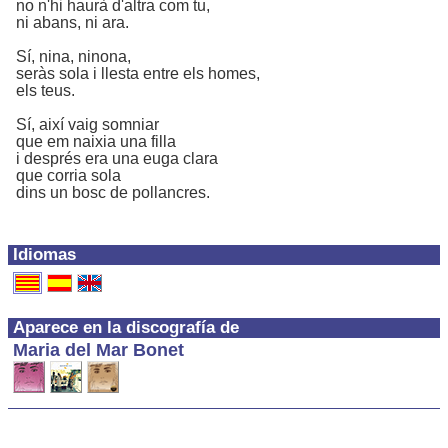
no n'hi haurà d'altra com tu,
ni abans, ni ara.
Sí, nina, ninona,
seràs sola i llesta entre els homes,
els teus.
Sí, així vaig somniar
que em naixia una filla
i després era una euga clara
que corria sola
dins un bosc de pollancres.
Idiomas
Aparece en la discografía de
Maria del Mar Bonet