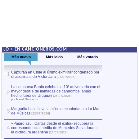
LO + EN CANCIONEROS.COM
Más nuevo
Más leído
Más votado
Capturan en Chile al último exmilitar condenado por
La comparsa Bantú
1
el asesinato de Víctor Jara
mayor desfile de
1
[27/07/2026]
hecho fuera de U
por Manel Gausachs
La comparsa Bantú celebra su 10º aniversario con el
mayor desfile de llamadas de candombe jamás
2
Capturan en Chile
2
hecho fuera de Uruguay
[25/07/2026]
el asesinato de Ví
por Manel Gausachs
Margarita Laso lleva la música ecuatoriana a La Mar
3
de Músicas
[22/07/2026]
«Pájaro azul. Cartas desde el exilio» recupera la
4
correspondencia inédita de Mercedes Sosa durante
la dictadura argentina
[21/07/2026]