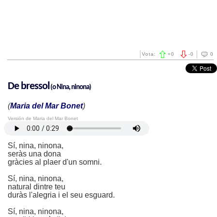
Vota:
+
0
-
0
0
De bressol
(o
Nina, ninona)
(
Maria del Mar Bonet
)
Versión de Maria del Mar Bonet
Sí, nina, ninona,
seràs una dona
gràcies al plaer d'un somni.
Sí, nina, ninona,
natural dintre teu
duràs l'alegria i el seu esguard.
Sí, nina, ninona,