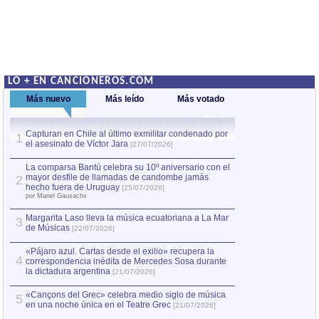
LO + EN CANCIONEROS.COM
Más nuevo
Más leído
Más votado
Capturan en Chile al último exmilitar condenado por
La comparsa Bantú
1
el asesinato de Víctor Jara
mayor desfile de
1
[27/07/2026]
hecho fuera de U
por Manel Gausachs
La comparsa Bantú celebra su 10º aniversario con el
mayor desfile de llamadas de candombe jamás
2
Capturan en Chile
2
hecho fuera de Uruguay
[25/07/2026]
el asesinato de Ví
por Manel Gausachs
Margarita Laso lleva la música ecuatoriana a La Mar
3
de Músicas
[22/07/2026]
«Pájaro azul. Cartas desde el exilio» recupera la
4
correspondencia inédita de Mercedes Sosa durante
la dictadura argentina
[21/07/2026]
«Cançons del Grec» celebra medio siglo de música
5
en una noche única en el Teatre Grec
[21/07/2026]