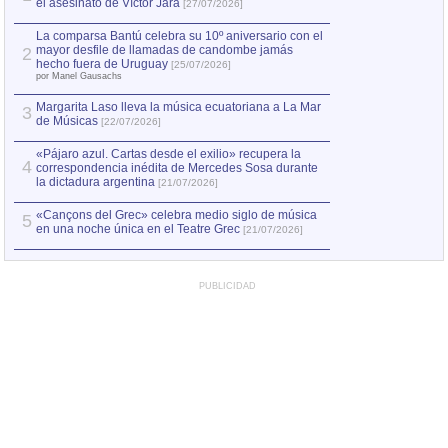
el asesinato de Víctor Jara
mayor desfile de
1
[27/07/2026]
hecho fuera de U
por Manel Gausachs
La comparsa Bantú celebra su 10º aniversario con el
mayor desfile de llamadas de candombe jamás
2
Capturan en Chile
2
hecho fuera de Uruguay
[25/07/2026]
el asesinato de Ví
por Manel Gausachs
Margarita Laso lleva la música ecuatoriana a La Mar
Margarita Laso ll
3
3
de Músicas
de Músicas
[22/07/2026]
[22/07
«Pájaro azul. Cartas desde el exilio» recupera la
4
correspondencia inédita de Mercedes Sosa durante
la dictadura argentina
[21/07/2026]
«Cançons del Grec» celebra medio siglo de música
5
en una noche única en el Teatre Grec
[21/07/2026]
PUBLICIDAD