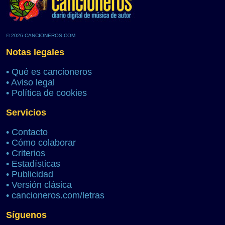
© 2026 CANCIONEROS.COM
Notas legales
•
Qué es cancioneros
•
Aviso legal
•
Política de cookies
Servicios
•
Contacto
•
Cómo colaborar
•
Criterios
•
Estadísticas
•
Publicidad
•
Versión clásica
•
cancioneros.com/letras
Síguenos