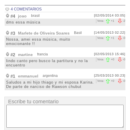
4 COMENTARIOS
#4
joao
brasil
[02/05/2014 03:05]
Vota:
+
1
-
2
dms essa música
#3
Marlete de Oliveira Soares
Basil
[14/05/2013 02:22]
Vota:
+
1
-
0
Nossa, amei essa música, muito
emocionante !!
#2
martine
francia
[02/05/2013 15:46]
Vota:
+
0
-
0
lindo canto pero busco la partitura y no la
encuentro
#1
emmanuel
argentina
[25/03/2013 00:23]
Vota:
+
0
-
0
Saludos a mi hijo thiago y mi esposa Karina.
De parte de narciso de Rawson chubut
Escribe tu comentario