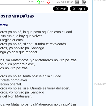
PUBLICID
Vota:
+
0
-
0
Comentar
s no vira pa'tras
gado
)
ros yo no sé, lo que pasa aquí en esta ciudad
 run run que hay que volver
 región oriental.
ros yo no sé, si en tu tumba te revolcarás.
ros, yo no viro pa' Santiago
nga yo de ti que renegar.
s, ya Matamoros, ya Matamoros no vira pa' tras
ón ni en primera clase,
s no vira pa' tras.
ros yo no sé, tanta policía en la ciudad
 tolete como ayer
región oriental.
PUBLICID
os yo no sé, si el Oriente es tierra del edén.
ros, yo no viro pa' Santiago
or del Ron Matusalén.
s, ya Matamoros, ya Matamoros no vira pa' tras