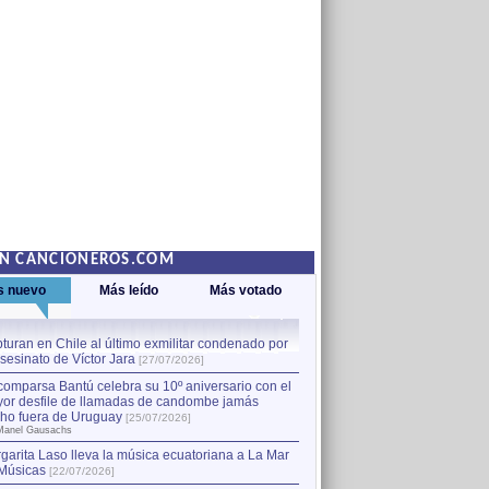
EN CANCIONEROS.COM
s nuevo
Más leído
Más votado
turan en Chile al último exmilitar condenado por
La comparsa Bantú celebra s
asesinato de Víctor Jara
mayor desfile de llamadas
1
[27/07/2026]
hecho fuera de Uruguay
[25
comparsa Bantú celebra su 10º aniversario con el
por Manel Gausachs
or desfile de llamadas de candombe jamás
Capturan en Chile al último
2
ho fuera de Uruguay
[25/07/2026]
el asesinato de Víctor Jara
[
Manel Gausachs
garita Laso lleva la música ecuatoriana a La Mar
Margarita Laso lleva la mús
3
Músicas
de Músicas
[22/07/2026]
[22/07/2026]