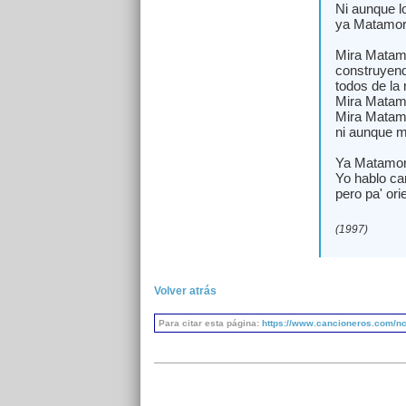
Ni aunque lo
ya Matamoro
Mira Matamo
construyend
todos de la 
Mira Matamo
Mira Matamo
ni aunque m
Ya Matamoro
Yo hablo ca
pero pa' ori
(1997)
Volver atrás
Para citar esta página:
https://www.cancioneros.com/nc