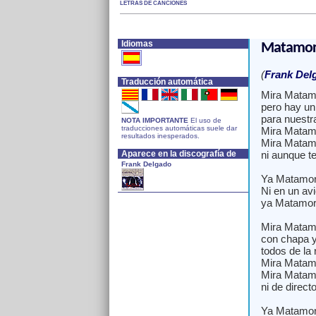
LETRAS DE CANCIONES
Idiomas
Matamoro
(
Frank Del
Traducción automática
Mira Matamo
pero hay un
para nuestra
NOTA IMPORTANTE
El uso de
traducciones automáticas suele dar
Mira Matamo
resultados inesperados.
Mira Matamo
Aparece en la discografía de
ni aunque te
Frank Delgado
Ya Matamoro
Ni en un avi
ya Matamoro
Mira Matamo
con chapa y
todos de la 
Mira Matamor
Mira Matamo
ni de direct
Ya Matamoro