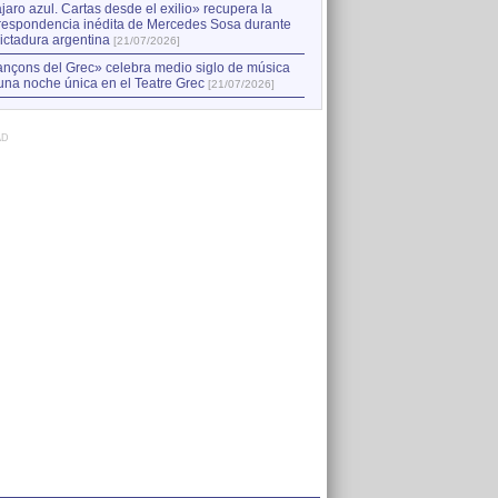
jaro azul. Cartas desde el exilio» recupera la
respondencia inédita de Mercedes Sosa durante
dictadura argentina
[21/07/2026]
nçons del Grec» celebra medio siglo de música
una noche única en el Teatre Grec
[21/07/2026]
AD