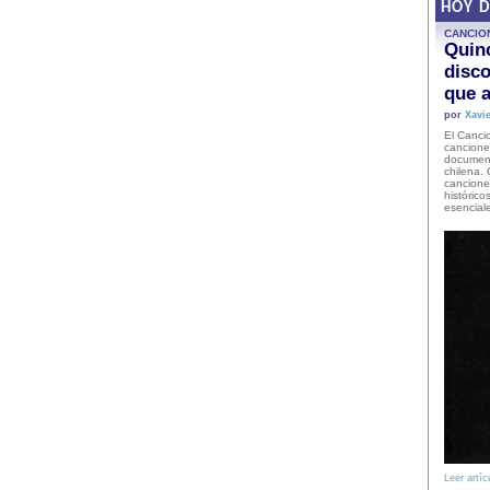
HOY 
CANCIO
Quinc
disco
que a
por
Xavie
El Cancio
cancione
document
chilena. 
canciones
histórico
esencial
Leer artíc