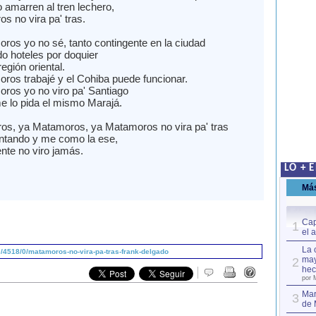
 amarren al tren lechero,
s no vira pa' tras.
ros yo no sé, tanto contingente en la ciudad
o hoteles por doquier
región oriental.
ros trabajé y el Cohiba puede funcionar.
ros yo no viro pa' Santiago
e lo pida el mismo Marajá.
s, ya Matamoros, ya Matamoros no vira pa' tras
ntando y me como la ese,
ente no viro jamás.
LO + 
Má
Cap
1
el 
La 
/4518/0/matamoros-no-vira-pa-tras-frank-delgado
may
2
hec
por 
Mar
3
de 