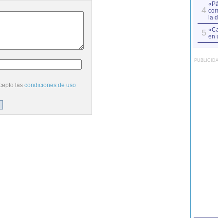
«Pá
4
cor
la 
«Ca
5
en 
PUBLICID
cepto las
condiciones de uso