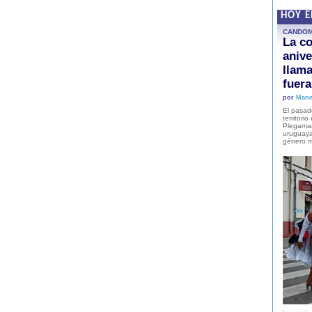
HOY 
CANDO
La co
anive
llam
fuer
por
Mane
El pasad
territori
Plegaman
uruguaya
género m