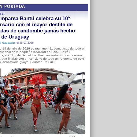
EN PORTADA
MBE
mparsa Bantú celebra su 10º
rsario con el mayor desfile de
adas de candombe jamás hecho
a de Uruguay
l Gausachs
el 25/07/2026
o 18 de julio de 2026 se reunieron 11 comparsas de todo el
o español en la pequeña localidad de Palau-Solità i
s, a 25 km de Barcelona. Una concentración carnavalera
 que finalizó con un concierto de todo un referente de este
usical afrouruguayo, Eduardo Da Luz.