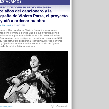
DESTACAMOS
NERO Y DISCOGRAFÍA DE VIOLETA PARRA
e años del cancionero y la
grafía de Violeta Parra, el proyecto
yudó a ordenar su obra
r Pintanel
el 13/07/2026
nero y Discografía de Violeta Parra, impulsado por
ros.com, continúa siendo una de las investigaciones
ales más importantes dedicadas a la universal artista
Cuatro años de investigación permitieron recuperar 520
, reconstruir su discografía, corregir numerosos errores
s y fijar datos fundamentales sobre una de las figuras
es de la música latinoamericana.
ulo completo
1 Comentario