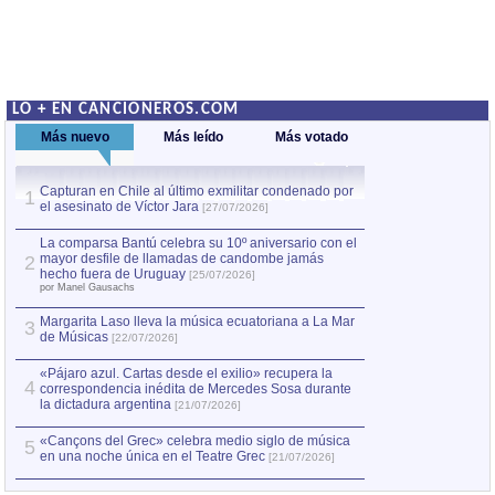
LO + EN CANCIONEROS.COM
Más nuevo
Más leído
Más votado
Capturan en Chile al último exmilitar condenado por
La comparsa Bantú
1
el asesinato de Víctor Jara
mayor desfile de
1
[27/07/2026]
hecho fuera de U
por Manel Gausachs
La comparsa Bantú celebra su 10º aniversario con el
mayor desfile de llamadas de candombe jamás
2
Capturan en Chile
2
hecho fuera de Uruguay
[25/07/2026]
el asesinato de Ví
por Manel Gausachs
Margarita Laso lleva la música ecuatoriana a La Mar
3
de Músicas
[22/07/2026]
«Pájaro azul. Cartas desde el exilio» recupera la
4
correspondencia inédita de Mercedes Sosa durante
la dictadura argentina
[21/07/2026]
«Cançons del Grec» celebra medio siglo de música
5
en una noche única en el Teatre Grec
[21/07/2026]