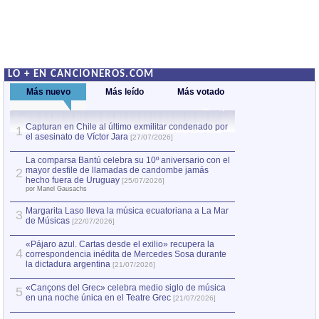
LO + EN CANCIONEROS.COM
Más nuevo
Más leído
Más votado
Capturan en Chile al último exmilitar condenado por
La comparsa Bantú
1
el asesinato de Víctor Jara
mayor desfile de
1
[27/07/2026]
hecho fuera de U
por Manel Gausachs
La comparsa Bantú celebra su 10º aniversario con el
mayor desfile de llamadas de candombe jamás
2
Capturan en Chile
2
hecho fuera de Uruguay
[25/07/2026]
el asesinato de Ví
por Manel Gausachs
Margarita Laso lleva la música ecuatoriana a La Mar
Margarita Laso ll
3
3
de Músicas
de Músicas
[22/07/2026]
[22/07
«Pájaro azul. Cartas desde el exilio» recupera la
4
correspondencia inédita de Mercedes Sosa durante
la dictadura argentina
[21/07/2026]
«Cançons del Grec» celebra medio siglo de música
5
en una noche única en el Teatre Grec
[21/07/2026]