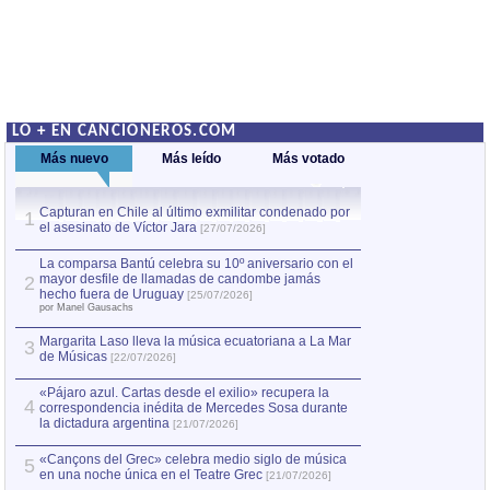
LO + EN CANCIONEROS.COM
Más nuevo
Más leído
Más votado
Capturan en Chile al último exmilitar condenado por
La comparsa Bantú
1
el asesinato de Víctor Jara
mayor desfile de
1
[27/07/2026]
hecho fuera de U
por Manel Gausachs
La comparsa Bantú celebra su 10º aniversario con el
mayor desfile de llamadas de candombe jamás
2
Capturan en Chile
2
hecho fuera de Uruguay
[25/07/2026]
el asesinato de Ví
por Manel Gausachs
Margarita Laso lleva la música ecuatoriana a La Mar
3
de Músicas
[22/07/2026]
«Pájaro azul. Cartas desde el exilio» recupera la
4
correspondencia inédita de Mercedes Sosa durante
la dictadura argentina
[21/07/2026]
«Cançons del Grec» celebra medio siglo de música
5
en una noche única en el Teatre Grec
[21/07/2026]