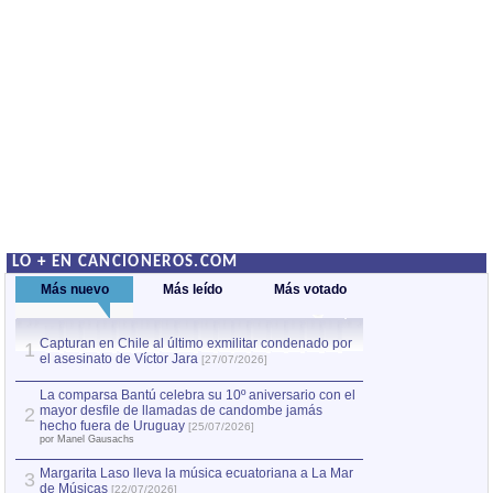
LO + EN CANCIONEROS.COM
Más nuevo
Más leído
Más votado
Capturan en Chile al último exmilitar condenado por
La comparsa Bantú
1
el asesinato de Víctor Jara
mayor desfile de
1
[27/07/2026]
hecho fuera de U
por Manel Gausachs
La comparsa Bantú celebra su 10º aniversario con el
mayor desfile de llamadas de candombe jamás
2
Capturan en Chile
2
hecho fuera de Uruguay
[25/07/2026]
el asesinato de Ví
por Manel Gausachs
Margarita Laso lleva la música ecuatoriana a La Mar
3
de Músicas
[22/07/2026]