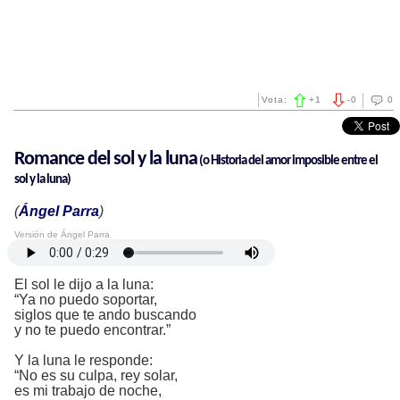
Vota:
+
1
-
0
0
Romance del sol y la luna
(o
Historia del amor imposible entre el
sol y la luna)
(
Ángel Parra
)
Versión de Ángel Parra
El sol le dijo a la luna:
“Ya no puedo soportar,
siglos que te ando buscando
y no te puedo encontrar.”
Y la luna le responde:
“No es su culpa, rey solar,
es mi trabajo de noche,