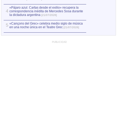
«Pájaro azul. Cartas desde el exilio» recupera la
4
correspondencia inédita de Mercedes Sosa durante
la dictadura argentina
[21/07/2026]
«Cançons del Grec» celebra medio siglo de música
5
en una noche única en el Teatre Grec
[21/07/2026]
PUBLICIDAD