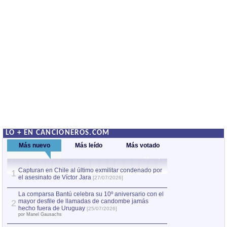
LO + EN CANCIONEROS.COM
Más nuevo
Más leído
Más votado
Capturan en Chile al último exmilitar condenado por
La comparsa Bantú
1
el asesinato de Víctor Jara
mayor desfile de
1
[27/07/2026]
hecho fuera de U
por Manel Gausachs
La comparsa Bantú celebra su 10º aniversario con el
mayor desfile de llamadas de candombe jamás
2
Capturan en Chile
2
hecho fuera de Uruguay
[25/07/2026]
el asesinato de Ví
por Manel Gausachs