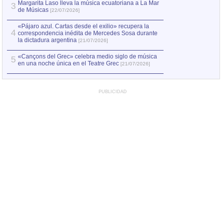
Margarita Laso lleva la música ecuatoriana a La Mar
3
de Músicas
[22/07/2026]
«Pájaro azul. Cartas desde el exilio» recupera la
4
correspondencia inédita de Mercedes Sosa durante
la dictadura argentina
[21/07/2026]
«Cançons del Grec» celebra medio siglo de música
5
en una noche única en el Teatre Grec
[21/07/2026]
PUBLICIDAD