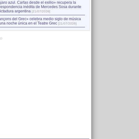
jaro azul. Cartas desde el exilio» recupera la
respondencia inédita de Mercedes Sosa durante
dictadura argentina
[21/07/2026]
nçons del Grec» celebra medio siglo de música
una noche única en el Teatre Grec
[21/07/2026]
AD