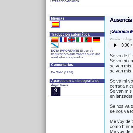
LETRAS DE CANCIONES
Idiomas
Ausencia
(
Gabriela M
Traducción automática
Versión de Ángel
NOTA IMPORTANTE
El uso de
traducciones automáticas suele dar
Se va de ti 
resultados inesperados.
Se va mi ca
Comentarios
se van mis 
se van mis 
De ”Tala” (1938)
Se va mi vo
Aparece en la discografía de
Ángel Parra
cerrada a c
Se van mis 
en lanzadera
Se nos va to
se nos va to
Me voy de t
como humed
Me voy de ti