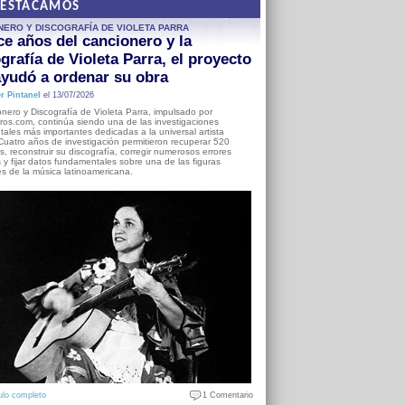
DESTACAMOS
NERO Y DISCOGRAFÍA DE VIOLETA PARRA
e años del cancionero y la
grafía de Violeta Parra, el proyecto
yudó a ordenar su obra
r Pintanel
el 13/07/2026
nero y Discografía de Violeta Parra, impulsado por
ros.com, continúa siendo una de las investigaciones
ales más importantes dedicadas a la universal artista
Cuatro años de investigación permitieron recuperar 520
, reconstruir su discografía, corregir numerosos errores
s y fijar datos fundamentales sobre una de las figuras
es de la música latinoamericana.
ulo completo
1 Comentario