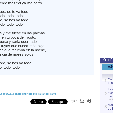
erdo más fiel ya me borro.
do, se te va todo,
do, todo, todo.
o, se nos va todo,
do, todo, todo.
a y me fuese en las palmas
y en tu boca de mosto.
fuese y sería quemado
 tuyas que nunca más oigo,
ión que retumba en la noche,
cia de mares solos.
LO + 
odo, se nos va todo,
o, todo, todo.
Má
Cap
1
el 
La 
may
2
5593/0/ausencia-gabriela-mistral-angel-parra
hec
por 
1
Mar
3
de 