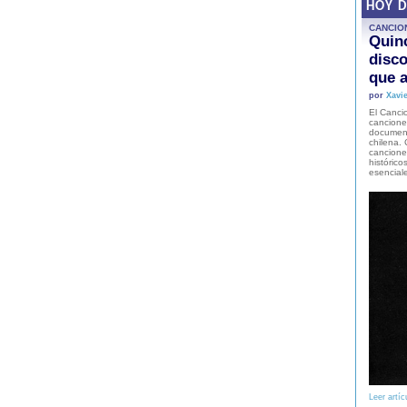
HOY 
CANCIO
Quinc
disco
que a
por
Xavie
El Cancio
cancione
document
chilena. 
canciones
histórico
esencial
Leer artíc