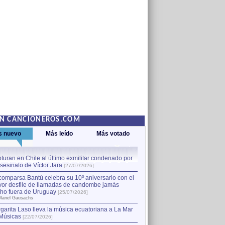
EN CANCIONEROS.COM
s nuevo
Más leído
Más votado
turan en Chile al último exmilitar condenado por
La comparsa Bantú celebra s
asesinato de Víctor Jara
mayor desfile de llamadas
1
[27/07/2026]
hecho fuera de Uruguay
[25
comparsa Bantú celebra su 10º aniversario con el
por Manel Gausachs
or desfile de llamadas de candombe jamás
Capturan en Chile al último
2
ho fuera de Uruguay
[25/07/2026]
el asesinato de Víctor Jara
[
Manel Gausachs
garita Laso lleva la música ecuatoriana a La Mar
Músicas
[22/07/2026]