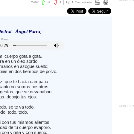
PUBLICID
Vota:
+
3
-
1
1 Comentario
istral
-
Ángel Parra
)
 Parra
mi cuerpo gota a gota.
ra en un óleo sordo;
manos en azogue suelto;
pies en dos tiempos de polvo.
z, que te hacía campana
uanto no somos nosotros.
gestos, que se devanaban,
s, debajo tus ojos.
do, se te va todo,
PUBLICID
do, todo, todo.
i con tus mismos alientos:
ad de tu cuerpo evaporo.
 con vigilia y con sueño,