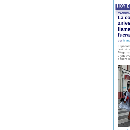
HOY 
CANDO
La co
anive
llam
fuer
por
Mane
El pasad
territori
Plegaman
uruguaya
género m