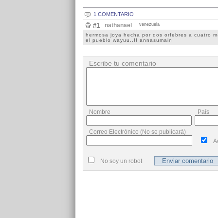
1 COMENTARIO
#1
nathanael
venezuela
hermosa joya hecha por dos orfebres a cuatro m
el pueblo wayuu..!! annasumain
Escribe tu comentario
Nombre
País
Correo Electrónico (No se publicará)
A
No soy un robot