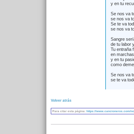
y en tu recu
Se nos va to
se nos va to
Se te va tod
se nos va to
Sangre serí
de tu labor 
Tu entraña 
en marchas
y en tu pas
como demen
Se nos va t
se te va tod
Volver atrás
Para citar esta página:
https://www.cancioneros.com/nc/