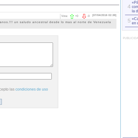
«Pá
4
cor
la 
[07/04/2016 02:39]
Vota:
+
0
-
0
«Ca
5
anos.!!! un saludo ancestral desde lo mas al norte de Venezuela
en 
PUBLICID
cepto las
condiciones de uso