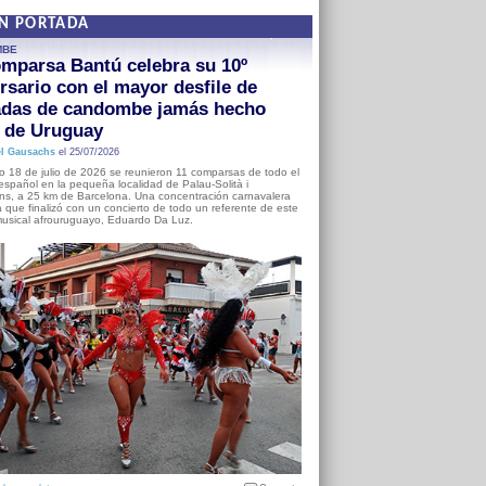
EN PORTADA
MBE
mparsa Bantú celebra su 10º
rsario con el mayor desfile de
adas de candombe jamás hecho
a de Uruguay
l Gausachs
el 25/07/2026
o 18 de julio de 2026 se reunieron 11 comparsas de todo el
o español en la pequeña localidad de Palau-Solità i
s, a 25 km de Barcelona. Una concentración carnavalera
 que finalizó con un concierto de todo un referente de este
usical afrouruguayo, Eduardo Da Luz.