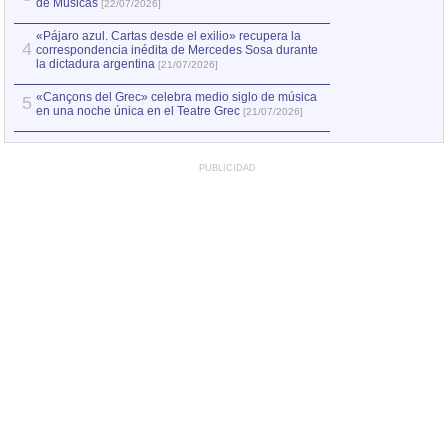
de Músicas
[22/07/2026]
«Pájaro azul. Cartas desde el exilio» recupera la
4
correspondencia inédita de Mercedes Sosa durante
la dictadura argentina
[21/07/2026]
«Cançons del Grec» celebra medio siglo de música
5
en una noche única en el Teatre Grec
[21/07/2026]
PUBLICIDAD