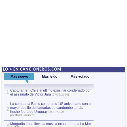
LO + EN CANCIONEROS.COM
Más nuevo
Más leído
Más votado
Capturan en Chile al último exmilitar condenado por
La comparsa Bantú
1
el asesinato de Víctor Jara
mayor desfile de
1
[27/07/2026]
hecho fuera de U
por Manel Gausachs
La comparsa Bantú celebra su 10º aniversario con el
mayor desfile de llamadas de candombe jamás
2
Capturan en Chile
2
hecho fuera de Uruguay
[25/07/2026]
el asesinato de Ví
por Manel Gausachs
Margarita Laso lleva la música ecuatoriana a La Mar
3