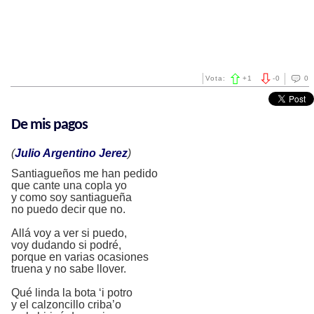
Vota:
+
1
-
0
0
De mis pagos
(
Julio Argentino Jerez
)
Santiagueños me han pedido
que cante una copla yo
y como soy santiagueña
no puedo decir que no.
Allá voy a ver si puedo,
voy dudando si podré,
porque en varias ocasiones
truena y no sabe llover.
Qué linda la bota ‘i potro
y el calzoncillo criba’o