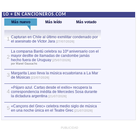
LO + EN CANCIONEROS.COM
Más nuevo
Más leído
Más votado
Capturan en Chile al último exmilitar condenado por
La comparsa Bantú
1
el asesinato de Víctor Jara
mayor desfile de
1
[27/07/2026]
hecho fuera de U
por Manel Gausachs
La comparsa Bantú celebra su 10º aniversario con el
mayor desfile de llamadas de candombe jamás
2
Capturan en Chile
2
hecho fuera de Uruguay
[25/07/2026]
el asesinato de Ví
por Manel Gausachs
Margarita Laso lleva la música ecuatoriana a La Mar
3
de Músicas
[22/07/2026]
«Pájaro azul. Cartas desde el exilio» recupera la
4
correspondencia inédita de Mercedes Sosa durante
la dictadura argentina
[21/07/2026]
«Cançons del Grec» celebra medio siglo de música
5
en una noche única en el Teatre Grec
[21/07/2026]
PUBLICIDAD