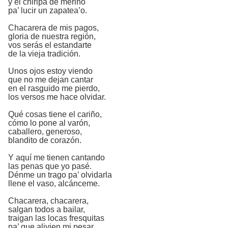
y el chiripá de merino
pa’ lucir un zapatea’o.
Chacarera de mis pagos,
gloria de nuestra región,
vos serás el estandarte
de la vieja tradición.
Unos ojos estoy viendo
que no me dejan cantar
en el rasguido me pierdo,
los versos me hace olvidar.
Qué cosas tiene el cariño,
cómo lo pone al varón,
caballero, generoso,
blandito de corazón.
Y aquí me tienen cantando
las penas que yo pasé.
Dénme un trago pa’ olvidarla
llene el vaso, alcánceme.
Chacarera, chacarera,
salgan todos a bailar,
traigan las locas fresquitas
pa’ que alivien mi pesar.