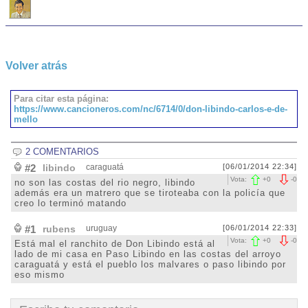
Volver atrás
Para citar esta página:
https://www.cancioneros.com/nc/6714/0/don-libindo-carlos-e-de-
mello
2 COMENTARIOS
#2
libindo
caraguatá
[06/01/2014 22:34]
Vota:
+
0
-
0
no son las costas del rio negro, libindo
además era un matrero que se tiroteaba con la policía que
creo lo terminó matando
#1
rubens
uruguay
[06/01/2014 22:33]
Vota:
+
0
-
0
Está mal el ranchito de Don Libindo está al
lado de mi casa en Paso Libindo en las costas del arroyo
caraguatá y está el pueblo los malvares o paso libindo por
eso mismo