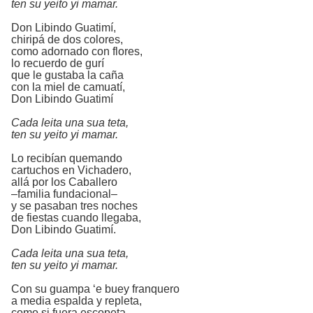
ten su yeito yi mamar.
Don Libindo Guatimí,
chiripá de dos colores,
como adornado con flores,
lo recuerdo de gurí
que le gustaba la caña
con la miel de camuatí,
Don Libindo Guatimí
Cada leita una sua teta,
ten su yeito yi mamar.
Lo recibían quemando
cartuchos en Vichadero,
allá por los Caballero
–familia fundacional–
y se pasaban tres noches
de fiestas cuando llegaba,
Don Libindo Guatimí.
Cada leita una sua teta,
ten su yeito yi mamar.
Con su guampa ‘e buey franquero
a media espalda y repleta,
como si fuera escopeta