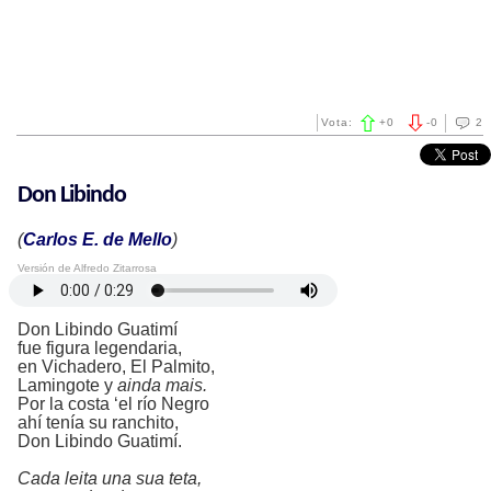
Vota:
+
0
-
0
2
Don Libindo
(
Carlos E. de Mello
)
Versión de Alfredo Zitarrosa
Don Libindo Guatimí
fue figura legendaria,
en Vichadero, El Palmito,
Lamingote y
ainda mais.
Por la costa ‘el río Negro
ahí tenía su ranchito,
Don Libindo Guatimí.
Cada leita una sua teta,