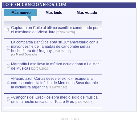
LO + EN CANCIONEROS.COM
Más nuevo
Más leído
Más votado
Capturan en Chile al último exmilitar condenado por
La comparsa Bantú
1
el asesinato de Víctor Jara
mayor desfile de
1
[27/07/2026]
hecho fuera de U
por Manel Gausachs
La comparsa Bantú celebra su 10º aniversario con el
mayor desfile de llamadas de candombe jamás
2
Capturan en Chile
2
hecho fuera de Uruguay
[25/07/2026]
el asesinato de Ví
por Manel Gausachs
Margarita Laso lleva la música ecuatoriana a La Mar
Margarita Laso ll
3
3
de Músicas
de Músicas
[22/07/2026]
[22/07
«Pájaro azul. Cartas desde el exilio» recupera la
4
correspondencia inédita de Mercedes Sosa durante
la dictadura argentina
[21/07/2026]
«Cançons del Grec» celebra medio siglo de música
5
en una noche única en el Teatre Grec
[21/07/2026]
PUBLICIDAD