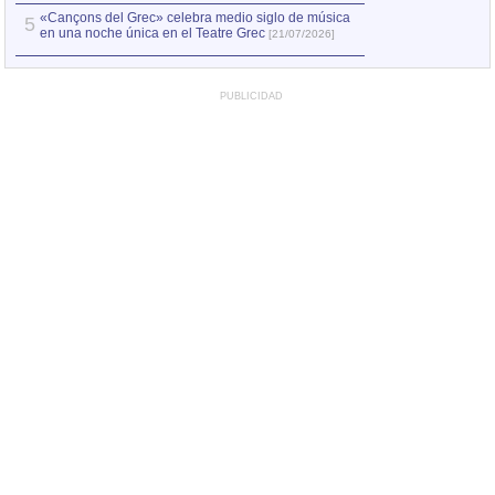
«Cançons del Grec» celebra medio siglo de música
5
en una noche única en el Teatre Grec
[21/07/2026]
PUBLICIDAD