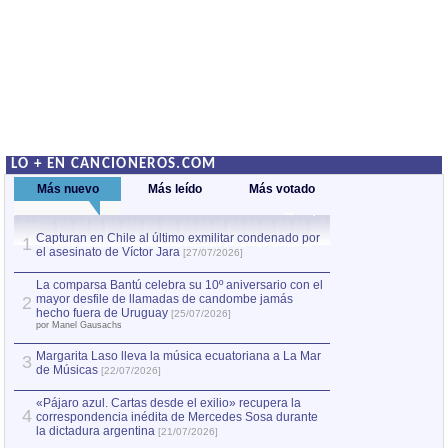
LO + EN CANCIONEROS.COM
Más nuevo
Más leído
Más votado
Capturan en Chile al último exmilitar condenado por
La comparsa Bantú
1
el asesinato de Víctor Jara
mayor desfile de
1
[27/07/2026]
hecho fuera de U
por Manel Gausachs
La comparsa Bantú celebra su 10º aniversario con el
mayor desfile de llamadas de candombe jamás
2
Capturan en Chile
2
hecho fuera de Uruguay
[25/07/2026]
el asesinato de Ví
por Manel Gausachs
Margarita Laso lleva la música ecuatoriana a La Mar
3
de Músicas
[22/07/2026]
«Pájaro azul. Cartas desde el exilio» recupera la
4
correspondencia inédita de Mercedes Sosa durante
la dictadura argentina
[21/07/2026]