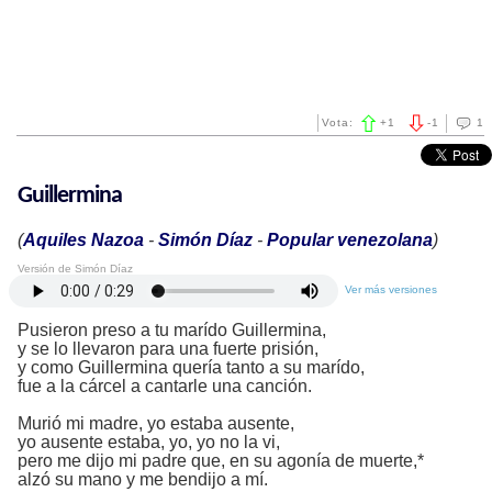
Vota:
+
1
-
1
1
Guillermina
(
Aquiles Nazoa
-
Simón Díaz
-
Popular venezolana
)
Versión de Simón Díaz
Ver más versiones
Pusieron preso a tu marído Guillermina,
y se lo llevaron para una fuerte prisión,
y como Guillermina quería tanto a su marído,
fue a la cárcel a cantarle una canción.
Murió mi madre, yo estaba ausente,
yo ausente estaba, yo, yo no la vi,
pero me dijo mi padre que, en su agonía de muerte,*
alzó su mano y me bendijo a mí.