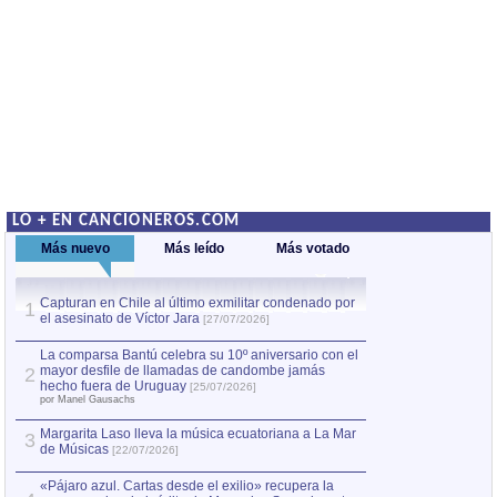
LO + EN CANCIONEROS.COM
Más nuevo
Más leído
Más votado
Capturan en Chile al último exmilitar condenado por
La comparsa Bantú
1
el asesinato de Víctor Jara
mayor desfile de
1
[27/07/2026]
hecho fuera de U
por Manel Gausachs
La comparsa Bantú celebra su 10º aniversario con el
mayor desfile de llamadas de candombe jamás
2
Capturan en Chile
2
hecho fuera de Uruguay
[25/07/2026]
el asesinato de Ví
por Manel Gausachs
Margarita Laso lleva la música ecuatoriana a La Mar
3
de Músicas
[22/07/2026]
«Pájaro azul. Cartas desde el exilio» recupera la