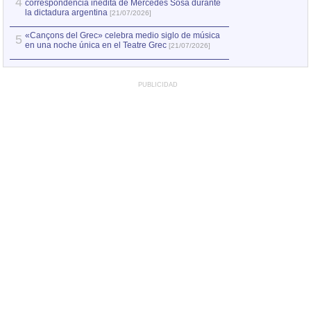
4
correspondencia inédita de Mercedes Sosa durante
la dictadura argentina
[21/07/2026]
«Cançons del Grec» celebra medio siglo de música
5
en una noche única en el Teatre Grec
[21/07/2026]
PUBLICIDAD