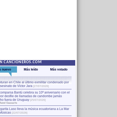
EN CANCIONEROS.COM
s nuevo
Más leído
Más votado
turan en Chile al último exmilitar condenado por
La comparsa Bantú celebra s
asesinato de Víctor Jara
mayor desfile de llamadas
1
[27/07/2026]
hecho fuera de Uruguay
[25
comparsa Bantú celebra su 10º aniversario con el
por Manel Gausachs
or desfile de llamadas de candombe jamás
Capturan en Chile al último
2
ho fuera de Uruguay
[25/07/2026]
el asesinato de Víctor Jara
[
Manel Gausachs
garita Laso lleva la música ecuatoriana a La Mar
Margarita Laso lleva la mús
3
Músicas
de Músicas
[22/07/2026]
[22/07/2026]