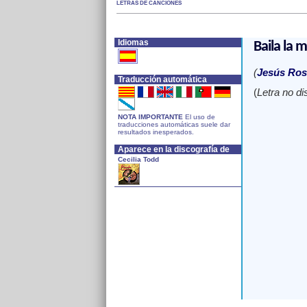
LETRAS DE CANCIONES
Idiomas
Baila la 
(
Jesús Ros
Traducción automática
(
Letra no di
NOTA IMPORTANTE
El uso de
traducciones automáticas suele dar
resultados inesperados.
Aparece en la discografía de
Cecilia Todd