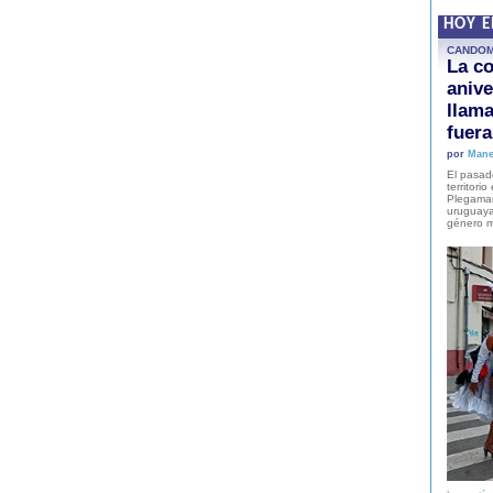
HOY 
CANDO
La co
anive
llam
fuer
por
Mane
El pasad
territori
Plegaman
uruguaya
género m