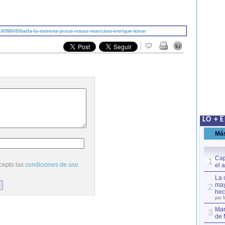
/6986/0/baila-la-morena-jesus-rosas-marcano-enrique-tovar
LO + 
Má
Cap
1
cepto las
condiciones de uso
el 
La 
may
2
hec
por 
Mar
3
de 