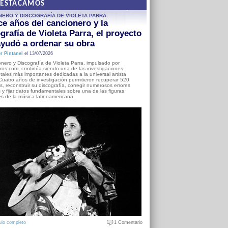
DESTACAMOS
NERO Y DISCOGRAFÍA DE VIOLETA PARRA
e años del cancionero y la
grafía de Violeta Parra, el proyecto
yudó a ordenar su obra
r Pintanel
el 13/07/2026
nero y Discografía de Violeta Parra, impulsado por
ros.com, continúa siendo una de las investigaciones
ales más importantes dedicadas a la universal artista
Cuatro años de investigación permitieron recuperar 520
, reconstruir su discografía, corregir numerosos errores
s y fijar datos fundamentales sobre una de las figuras
es de la música latinoamericana.
ulo completo
1 Comentario