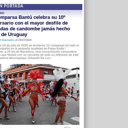
EN PORTADA
MBE
mparsa Bantú celebra su 10º
rsario con el mayor desfile de
adas de candombe jamás hecho
a de Uruguay
l Gausachs
el 25/07/2026
o 18 de julio de 2026 se reunieron 11 comparsas de todo el
o español en la pequeña localidad de Palau-Solità i
s, a 25 km de Barcelona. Una concentración carnavalera
 que finalizó con un concierto de todo un referente de este
usical afrouruguayo, Eduardo Da Luz.