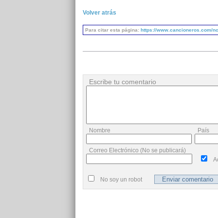
Volver atrás
Para citar esta página:
https://www.cancioneros.com/nc
Escribe tu comentario
Nombre
País
Correo Electrónico (No se publicará)
A
No soy un robot