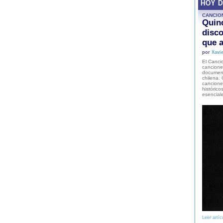
HOY 
CANCIO
Quinc
disco
que a
por
Xavie
El Cancio
cancione
document
chilena. 
canciones
histórico
esencial
Leer artíc