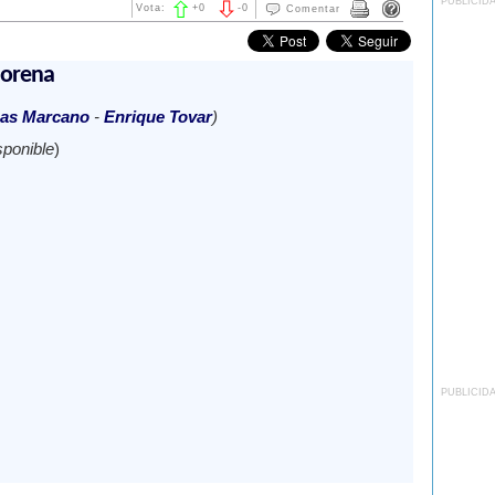
PUBLICID
Vota:
+
0
-
0
Comentar
morena
as Marcano
-
Enrique Tovar
)
sponible
)
PUBLICID