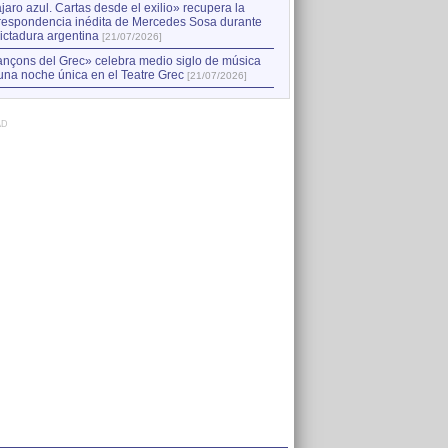
jaro azul. Cartas desde el exilio» recupera la
respondencia inédita de Mercedes Sosa durante
dictadura argentina
[21/07/2026]
nçons del Grec» celebra medio siglo de música
una noche única en el Teatre Grec
[21/07/2026]
AD