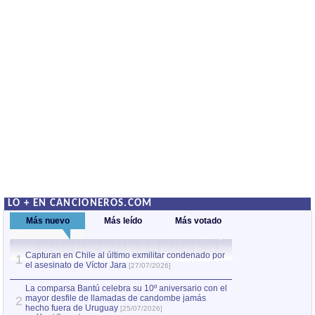
LO + EN CANCIONEROS.COM
Más nuevo
Más leído
Más votado
Capturan en Chile al último exmilitar condenado por
La comparsa Bantú
1
el asesinato de Víctor Jara
mayor desfile de
1
[27/07/2026]
hecho fuera de U
por Manel Gausachs
La comparsa Bantú celebra su 10º aniversario con el
mayor desfile de llamadas de candombe jamás
2
Capturan en Chile
2
hecho fuera de Uruguay
[25/07/2026]