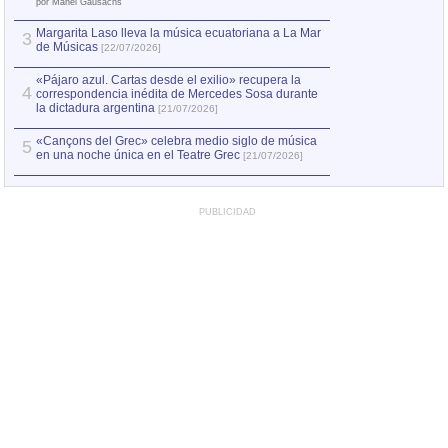
el asesinato de Ví
por Manel Gausachs
Margarita Laso lleva la música ecuatoriana a La Mar
3
de Músicas
[22/07/2026]
«Pájaro azul. Cartas desde el exilio» recupera la
4
correspondencia inédita de Mercedes Sosa durante
la dictadura argentina
[21/07/2026]
«Cançons del Grec» celebra medio siglo de música
5
en una noche única en el Teatre Grec
[21/07/2026]
PUBLICIDAD