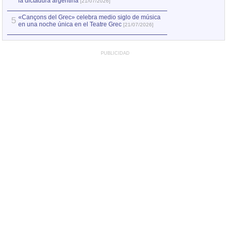
la dictadura argentina
[21/07/2026]
«Cançons del Grec» celebra medio siglo de música
5
en una noche única en el Teatre Grec
[21/07/2026]
PUBLICIDAD