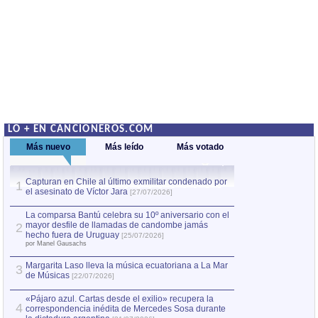
LO + EN CANCIONEROS.COM
Más nuevo
Más leído
Más votado
Capturan en Chile al último exmilitar condenado por
La comparsa Bantú
1
el asesinato de Víctor Jara
mayor desfile de
1
[27/07/2026]
hecho fuera de U
por Manel Gausachs
La comparsa Bantú celebra su 10º aniversario con el
mayor desfile de llamadas de candombe jamás
2
Capturan en Chile
2
hecho fuera de Uruguay
[25/07/2026]
el asesinato de Ví
por Manel Gausachs
Margarita Laso lleva la música ecuatoriana a La Mar
3
de Músicas
[22/07/2026]
«Pájaro azul. Cartas desde el exilio» recupera la
4
correspondencia inédita de Mercedes Sosa durante