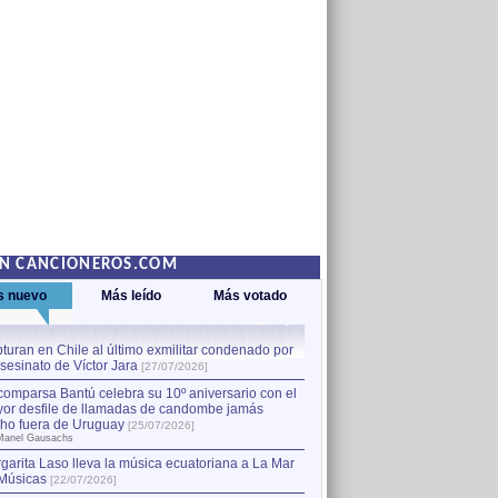
EN CANCIONEROS.COM
s nuevo
Más leído
Más votado
turan en Chile al último exmilitar condenado por
La comparsa Bantú celebra s
asesinato de Víctor Jara
mayor desfile de llamadas
1
[27/07/2026]
hecho fuera de Uruguay
[25
comparsa Bantú celebra su 10º aniversario con el
por Manel Gausachs
or desfile de llamadas de candombe jamás
Capturan en Chile al último
2
ho fuera de Uruguay
[25/07/2026]
el asesinato de Víctor Jara
[
Manel Gausachs
garita Laso lleva la música ecuatoriana a La Mar
Músicas
[22/07/2026]