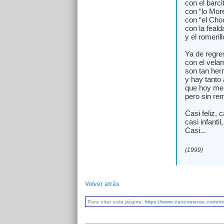
con el barci
con “lo More
con “el Choc
con la feald
y el romerill
Ya de regres
con el vela
son tan her
y hay tanto 
que hoy me si
pero sin re
Casi feliz, 
casi infantil
Casi...
(1999)
Volver atrás
Para citar esta página:
https://www.cancioneros.com/nc/