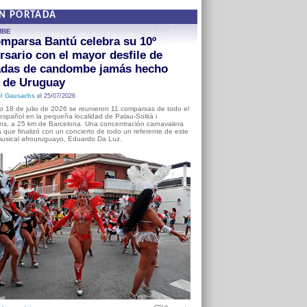
EN PORTADA
MBE
mparsa Bantú celebra su 10º
rsario con el mayor desfile de
adas de candombe jamás hecho
a de Uruguay
l Gausachs
el 25/07/2026
o 18 de julio de 2026 se reunieron 11 comparsas de todo el
o español en la pequeña localidad de Palau-Solità i
s, a 25 km de Barcelona. Una concentración carnavalera
 que finalizó con un concierto de todo un referente de este
usical afrouruguayo, Eduardo Da Luz.