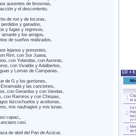
os ausentes de limosnas,
facción y el descontento.
o de ron y de locuras,
perdidos y ganados,
os y fugas y regresos,
r amante y los amigos,
tos de sueños realizados.
s lejanos y presentes,
on Rirri, con Sor Juana,
ios, con Yolandas, con Auroras,
os, con Vivaldis y Adalbertos,
guas y Lomas de Campanas.
LO + 
ue de G y los gorriones,
Má
e Enramada y las canciones,
os, con Gerardos y con Varelas,
Cap
s, con Ramiros y con Chispas,
1
el 
gos bizcochuelos y aceitunas,
es, mis naufragios y mis lunas.
La 
may
2
hec
casi capaz,,
por 
, anciano casi.
Mar
3
de 
aza de abril del Pan de Azúcar,