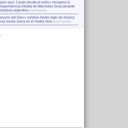
jaro azul. Cartas desde el exilio» recupera la
respondencia inédita de Mercedes Sosa durante
dictadura argentina
[21/07/2026]
nçons del Grec» celebra medio siglo de música
una noche única en el Teatre Grec
[21/07/2026]
AD