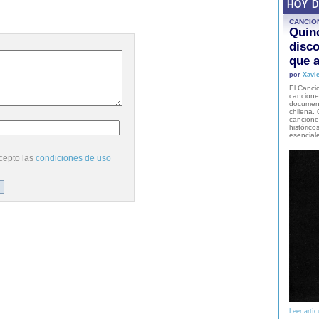
HOY 
CANCIO
Quinc
disco
que a
por
Xavie
El Cancio
cancione
document
chilena. 
canciones
histórico
esencial
cepto las
condiciones de uso
Leer artíc