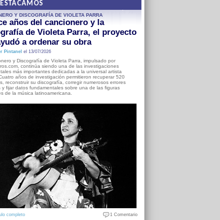
DESTACAMOS
NERO Y DISCOGRAFÍA DE VIOLETA PARRA
e años del cancionero y la
grafía de Violeta Parra, el proyecto
yudó a ordenar su obra
r Pintanel
el 13/07/2026
nero y Discografía de Violeta Parra, impulsado por
ros.com, continúa siendo una de las investigaciones
ales más importantes dedicadas a la universal artista
Cuatro años de investigación permitieron recuperar 520
, reconstruir su discografía, corregir numerosos errores
s y fijar datos fundamentales sobre una de las figuras
es de la música latinoamericana.
ulo completo
1 Comentario