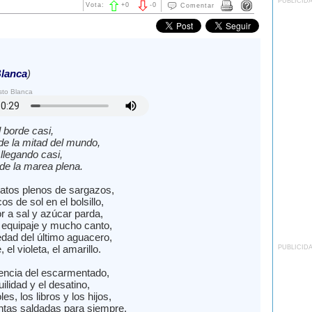
PUBLICID
Vota:
+
0
-
0
Comentar
lanca
)
sto Blanca
l borde casi,
de la mitad del mundo,
llegando casi,
de la marea plena.
atos plenos de sargazos,
os de sol en el bolsillo,
r a sal y azúcar parda,
equipaje y mucho canto,
dad del último aguacero,
 el violeta, el amarillo.
PUBLICID
encia del escarmentado,
uilidad y el desatino,
es, los libros y los hijos,
ntas saldadas para siempre,