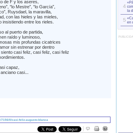
to de F y los aseres,
«Pá
4
no”, “lo Mestre”, “lo García”,
cor
la 
o”, Ruysdael, la maravilla,
ad, con las hieles y las mieles,
«Ca
5
o insistiendo entre los rieles.
en 
o al puerto de partida,
men raído y luminoso,
PUBLICID
mosas mis profundas cicatrices
amor sin estrenar por dentro
ento casi feliz, casi feliz, casi feliz
mordimientos.
casi capaz,
, anciano casi...
7156/0/casi-feliz-augusto-blanca