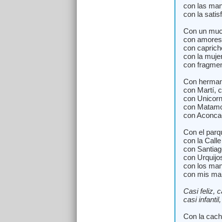
con las man
con la satis
Con un much
con amores 
con caprich
con la muje
con fragmen
Con hermano
con Martí, c
con Unicorn
con Matamor
con Aconca
Con el parq
con la Call
con Santiag
con Urquijo
con los man
con mis mar
Casi feliz, 
casi infantil
Con la cach