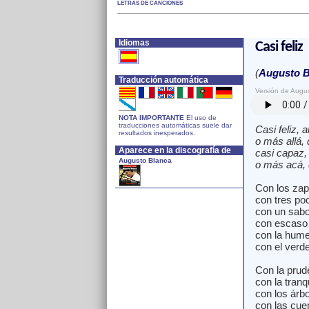
LETRAS DE CANCIONES
Idiomas
Casi feliz
(
Augusto B
Traducción automática
Versión de Augu
NOTA IMPORTANTE
El uso de
traducciones automáticas suele dar
Casi feliz, a
resultados inesperados.
o más allá, 
Aparece en la discografía de
casi capaz, 
Augusto Blanca
o más acá, 
Con los zap
con tres poc
con un sabo
con escaso 
con la hume
con el verde,
Con la prud
con la tranq
con los árbol
con las cue