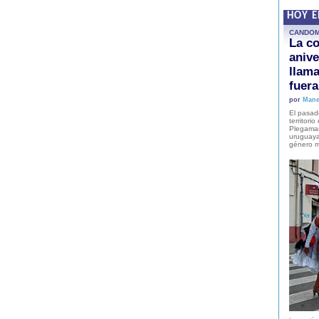
HOY 
CANDO
La co
anive
llam
fuer
por
Mane
El pasad
territori
Plegaman
uruguaya
género m