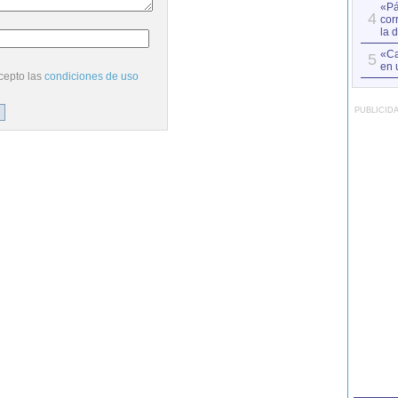
«Pá
4
cor
la 
«Ca
5
en 
cepto las
condiciones de uso
PUBLICID