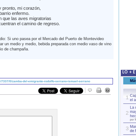
 pronto, mi corazón,
barrio enfermo.
 que las aves migratorias
uentran el camino de regreso.
dio: Si uno pasea por el Mercado del Puerto de Montevideo
ar un medio y medio, bebida preparada con medio vaso de vino
io de champaña.
LO + 
Má
/7337/0/zamba-del-emigrante-rodolfo-serrano-ismael-serrano
Cap
1
el 
La 
may
2
hec
por 
Mar
3
de 