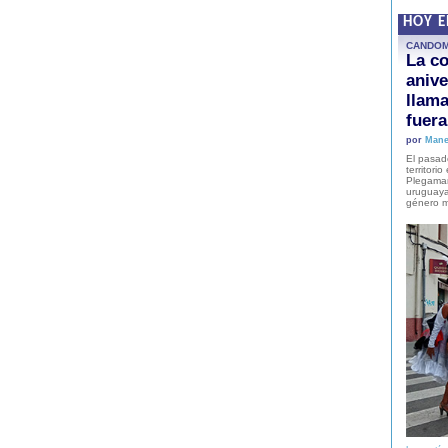
HOY 
CANDO
La co
anive
llam
fuer
por
Mane
El pasad
territori
Plegaman
uruguaya
género m