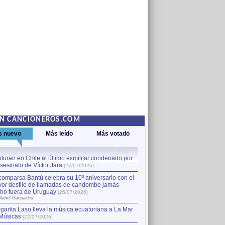
EN CANCIONEROS.COM
s nuevo
Más leído
Más votado
turan en Chile al último exmilitar condenado por
La comparsa Bantú celebra s
asesinato de Víctor Jara
mayor desfile de llamadas
1
[27/07/2026]
hecho fuera de Uruguay
[25
comparsa Bantú celebra su 10º aniversario con el
por Manel Gausachs
or desfile de llamadas de candombe jamás
Capturan en Chile al último
2
ho fuera de Uruguay
[25/07/2026]
el asesinato de Víctor Jara
[
Manel Gausachs
garita Laso lleva la música ecuatoriana a La Mar
Músicas
[22/07/2026]