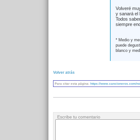
Volveré muy
y sanará el 
Todos saben
siempre enc
* Medio y me
puede degust
blanco y med
Volver atrás
Para citar esta página:
https://www.cancioneros.com/nc
Escribe tu comentario