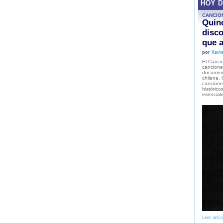
HOY 
CANCIO
Quinc
disco
que a
por
Xavie
El Cancio
cancione
document
chilena. 
canciones
histórico
esencial
Leer artíc