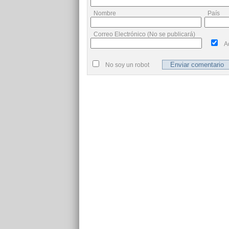
Nombre
País
Correo Electrónico (No se publicará)
A
No soy un robot