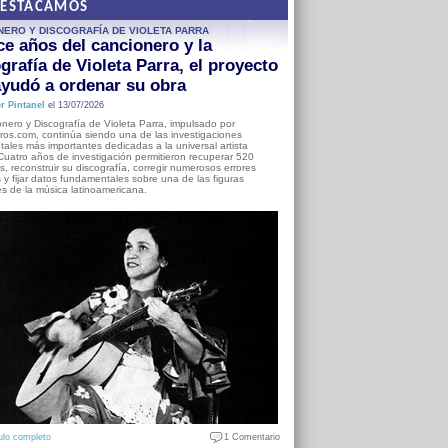
DESTACAMOS
NERO Y DISCOGRAFÍA DE VIOLETA PARRA
e años del cancionero y la
grafía de Violeta Parra, el proyecto
yudó a ordenar su obra
r Pintanel
el 13/07/2026
nero y Discografía de Violeta Parra, impulsado por
ros.com, continúa siendo una de las investigaciones
ales más importantes dedicadas a la universal artista
Cuatro años de investigación permitieron recuperar 520
, reconstruir su discografía, corregir numerosos errores
s y fijar datos fundamentales sobre una de las figuras
es de la música latinoamericana.
ulo completo
1 Comentario