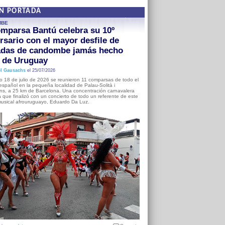
EN PORTADA
MBE
mparsa Bantú celebra su 10º
rsario con el mayor desfile de
adas de candombe jamás hecho
a de Uruguay
l Gausachs
el 25/07/2026
o 18 de julio de 2026 se reunieron 11 comparsas de todo el
o español en la pequeña localidad de Palau-Solità i
s, a 25 km de Barcelona. Una concentración carnavalera
 que finalizó con un concierto de todo un referente de este
usical afrouruguayo, Eduardo Da Luz.