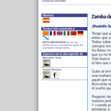
LETRAS DE CANCIONES
Idiomas
Zamba de
(
Rodolfo S
Traducción automática
Tengo que pa
antes que y
Todos saben
NOTA IMPORTANTE
El uso de
traducciones automáticas suele dar
siempre enc
resultados inesperados.
No llores m
Aparece en la discografía de
que yo no bu
Mercedes Sosa
Sólo busco f
el faro que 
Ismael Serrano
Sube al ómn
una mañana
aquel que no
Buscarás en
el sueño qu
Regarás bie
nuestro jard
Y cuando p
brindarás a