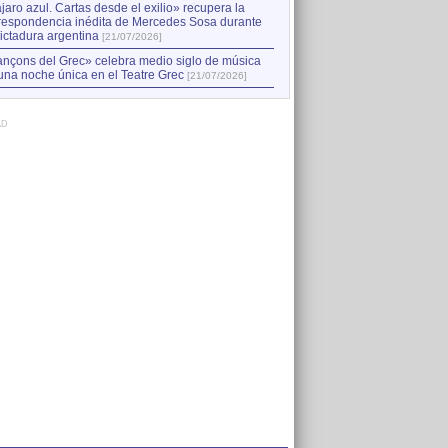
jaro azul. Cartas desde el exilio» recupera la
respondencia inédita de Mercedes Sosa durante
dictadura argentina
[21/07/2026]
nçons del Grec» celebra medio siglo de música
una noche única en el Teatre Grec
[21/07/2026]
AD