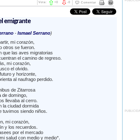
PUBLICID
Vota:
+
0
-
0
Comentar
l emigrante
errano
-
Ismael Serrano
)
rtir, mi corazón,
o otros se fueron.
 que las aves migratorias
uentran el camino de regreso.
ás, mi corazón,
sco el olvido.
uturo y horizonte,
orienta al naufrago perdido.
ibus de Zitarrosa
 de domingo,
s llevaba al cerro.
 la ciudad dormida
e tuvimos siendo niños.
PUBLICID
n, mi corazón,
ín y los recuerdos.
asees por el mercado
 mi salud con medio y medio*.