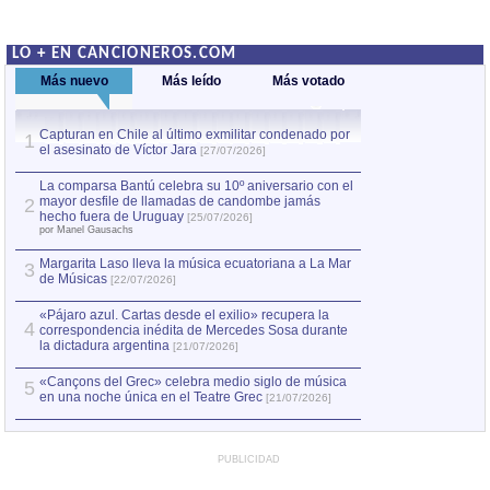
LO + EN CANCIONEROS.COM
Más nuevo
Más leído
Más votado
Capturan en Chile al último exmilitar condenado por
La comparsa Bantú
1
el asesinato de Víctor Jara
mayor desfile de
1
[27/07/2026]
hecho fuera de U
por Manel Gausachs
La comparsa Bantú celebra su 10º aniversario con el
mayor desfile de llamadas de candombe jamás
2
Capturan en Chile
2
hecho fuera de Uruguay
[25/07/2026]
el asesinato de Ví
por Manel Gausachs
Margarita Laso lleva la música ecuatoriana a La Mar
3
de Músicas
[22/07/2026]
«Pájaro azul. Cartas desde el exilio» recupera la
4
correspondencia inédita de Mercedes Sosa durante
la dictadura argentina
[21/07/2026]
«Cançons del Grec» celebra medio siglo de música
5
en una noche única en el Teatre Grec
[21/07/2026]
PUBLICIDAD