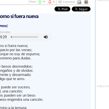
PUBLICID
Vota:
+
0
-
0
Comentar
mo si fuera nueva
amos
)
 González
 si fuera nueva;
pacio por las venas;
orque no soy de espuma;
veneno para dudas.
 besos desmedidos;
engaños y de olvidos;
rente y desarmado;
digo que te amo.
a puede ser suceso,
PUBLICID
l, una canción;
es pueden ser un beso
eso engendra una canción.
ino a la ternura;