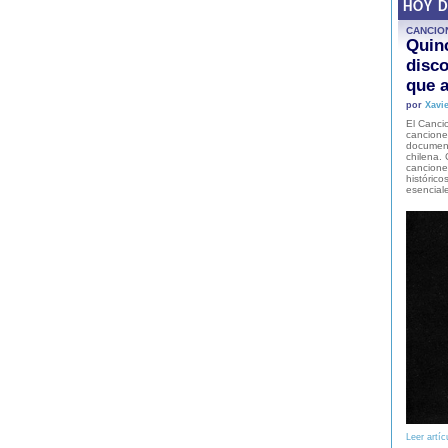
HOY 
CANCIO
Quinc
disco
que a
por
Xavie
El Cancio
cancione
document
chilena. 
canciones
histórico
esencial
Leer artíc