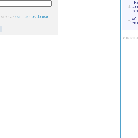
«Pá
4
cor
la 
cepto las
condiciones de uso
«Ca
5
en 
PUBLICID