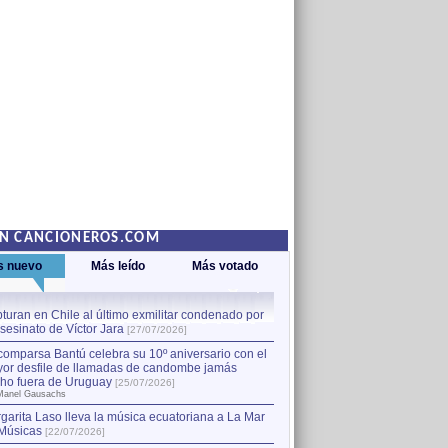
EN CANCIONEROS.COM
s nuevo
Más leído
Más votado
turan en Chile al último exmilitar condenado por
La comparsa Bantú celebra s
asesinato de Víctor Jara
mayor desfile de llamadas
1
[27/07/2026]
hecho fuera de Uruguay
[25
comparsa Bantú celebra su 10º aniversario con el
por Manel Gausachs
or desfile de llamadas de candombe jamás
Capturan en Chile al último
2
ho fuera de Uruguay
[25/07/2026]
el asesinato de Víctor Jara
[
Manel Gausachs
garita Laso lleva la música ecuatoriana a La Mar
Margarita Laso lleva la mús
3
Músicas
de Músicas
[22/07/2026]
[22/07/2026]