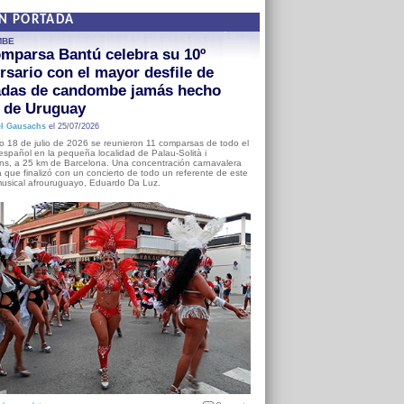
EN PORTADA
MBE
mparsa Bantú celebra su 10º
rsario con el mayor desfile de
adas de candombe jamás hecho
a de Uruguay
l Gausachs
el 25/07/2026
o 18 de julio de 2026 se reunieron 11 comparsas de todo el
o español en la pequeña localidad de Palau-Solità i
s, a 25 km de Barcelona. Una concentración carnavalera
 que finalizó con un concierto de todo un referente de este
usical afrouruguayo, Eduardo Da Luz.