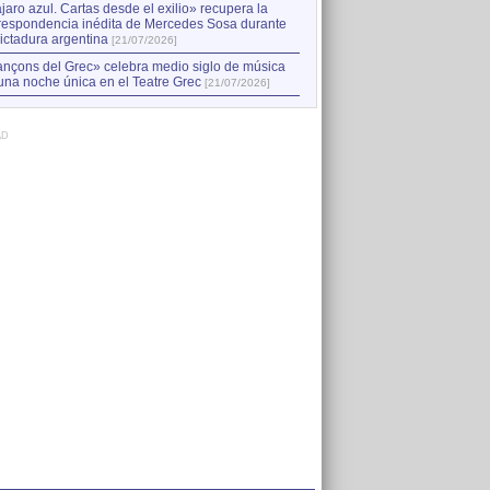
jaro azul. Cartas desde el exilio» recupera la
respondencia inédita de Mercedes Sosa durante
dictadura argentina
[21/07/2026]
nçons del Grec» celebra medio siglo de música
una noche única en el Teatre Grec
[21/07/2026]
AD