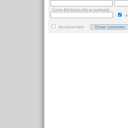
Correo Electrónico (No se publicará)
A
No soy un robot