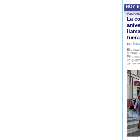
HOY 
CANDO
La co
anive
llam
fuer
por
Mane
El pasad
territori
Plegaman
uruguaya
género m