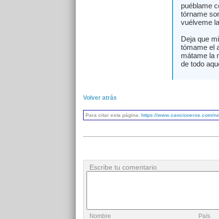
puéblame con
tórname sono
vuélveme la 
Deja que mi 
tómame el a
mátame la m
de todo aqu
Volver atrás
Para citar esta página:
https://www.cancioneros.com/n
Escribe tu comentario
Nombre
País