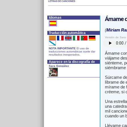
LETRAS DE CANCIONES
Idiomas
Ámame co
(
Miriam R
Traducción automática
Versión de Sara
NOTA IMPORTANTE
El uso de
traducciones automáticas suele dar
Ámame como
resultados inesperados.
viájame des
Aparece en la discografía de
siénteme, p
Sara González
siémbrame 
Súrcame de
líbrame de 
mírame de f
créeme, si 
Una estrell
una catedra
mil cancion
cuando un b
Llévame cam