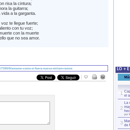
 risa la cintura;
ra la guitarra;
vida a la garganta.
voz te llegue fuerte;
liento con tu voz;
uerte con la muerte
ello que no sea amor.
c/7390/0/amame-como-si-fuera-nueva-miriam-ramos
LO + 
Má
Cap
1
el 
La 
may
2
hec
por 
Mar
3
de 