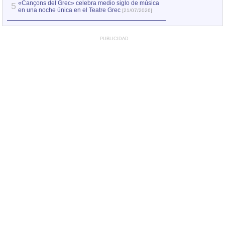
«Cançons del Grec» celebra medio siglo de música
5
en una noche única en el Teatre Grec
[21/07/2026]
PUBLICIDAD