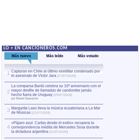
LO + EN CANCIONEROS.COM
Más nuevo
Más leído
Más votado
Capturan en Chile al último exmilitar condenado por
La comparsa Bantú
1
el asesinato de Víctor Jara
mayor desfile de
1
[27/07/2026]
hecho fuera de U
por Manel Gausachs
La comparsa Bantú celebra su 10º aniversario con el
mayor desfile de llamadas de candombe jamás
2
Capturan en Chile
2
hecho fuera de Uruguay
[25/07/2026]
el asesinato de Ví
por Manel Gausachs
Margarita Laso lleva la música ecuatoriana a La Mar
3
de Músicas
[22/07/2026]
«Pájaro azul. Cartas desde el exilio» recupera la
4
correspondencia inédita de Mercedes Sosa durante
la dictadura argentina
[21/07/2026]