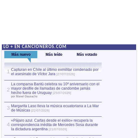
LO + EN CANCIONEROS.COM
Más nuevo
Más leído
Más votado
Capturan en Chile al último exmilitar condenado por
La comparsa Bantú
1
el asesinato de Víctor Jara
mayor desfile de
1
[27/07/2026]
hecho fuera de U
por Manel Gausachs
La comparsa Bantú celebra su 10º aniversario con el
mayor desfile de llamadas de candombe jamás
2
Capturan en Chile
2
hecho fuera de Uruguay
[25/07/2026]
el asesinato de Ví
por Manel Gausachs
Margarita Laso lleva la música ecuatoriana a La Mar
3
de Músicas
[22/07/2026]
«Pájaro azul. Cartas desde el exilio» recupera la
4
correspondencia inédita de Mercedes Sosa durante
la dictadura argentina
[21/07/2026]