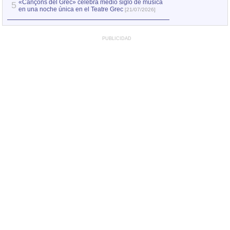
«Cançons del Grec» celebra medio siglo de música
5
en una noche única en el Teatre Grec
[21/07/2026]
PUBLICIDAD