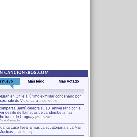
EN CANCIONEROS.COM
s nuevo
Más leído
Más votado
turan en Chile al último exmilitar condenado por
La comparsa Bantú celebra s
asesinato de Víctor Jara
mayor desfile de llamadas
1
[27/07/2026]
hecho fuera de Uruguay
[25
comparsa Bantú celebra su 10º aniversario con el
por Manel Gausachs
or desfile de llamadas de candombe jamás
Capturan en Chile al último
2
ho fuera de Uruguay
[25/07/2026]
el asesinato de Víctor Jara
[
Manel Gausachs
garita Laso lleva la música ecuatoriana a La Mar
Músicas
[22/07/2026]