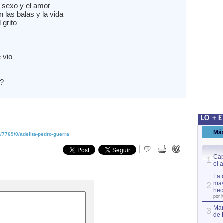
l sexo y el amor
 las balas y la vida
 grito
 vio
?
LO + 
Má
7769/0/adelita-pedro-guerra
Cap
1
el 
La 
may
2
hec
por 
Mar
3
de 