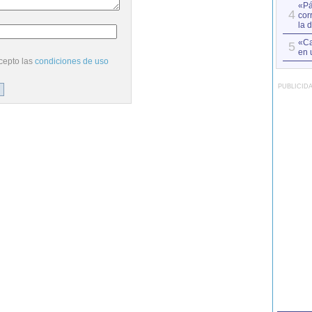
«Pá
4
cor
la 
«Ca
5
en 
cepto las
condiciones de uso
PUBLICID