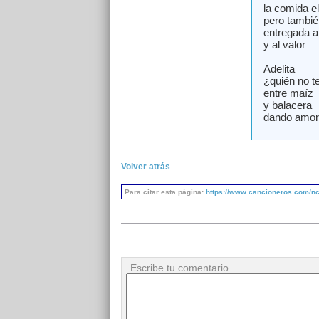
la comida e
pero también
entregada al
y al valor
Adelita
¿quién no te
entre maíz
y balacera
dando amor
Volver atrás
Para citar esta página:
https://www.cancioneros.com/nc/
Escribe tu comentario