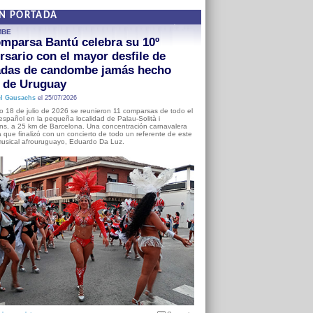
EN PORTADA
MBE
mparsa Bantú celebra su 10º
rsario con el mayor desfile de
adas de candombe jamás hecho
a de Uruguay
l Gausachs
el 25/07/2026
o 18 de julio de 2026 se reunieron 11 comparsas de todo el
o español en la pequeña localidad de Palau-Solità i
s, a 25 km de Barcelona. Una concentración carnavalera
 que finalizó con un concierto de todo un referente de este
usical afrouruguayo, Eduardo Da Luz.