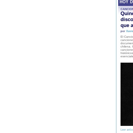
HOY 
CANCIO
Quinc
disco
que a
por
Xavie
El Cancio
cancione
document
chilena. 
canciones
histórico
esencial
Leer artíc