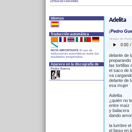
LETRAS DE CANCIONES
Idiomas
Adelita
(
Pedro Gue
Traducción automática
Versión de Pedr
NOTA IMPORTANTE
El uso de
traducciones automáticas suele dar
delante de l
resultados inesperados.
preparando
Aparece en la discografía de
las tortilla
Pedro Guerra
el saco de l
va cargand
delante de l
esa mujer
Adelita
¿quién no te
entre maíz
y balacera
dando amor
la lumbre el
el beso en l