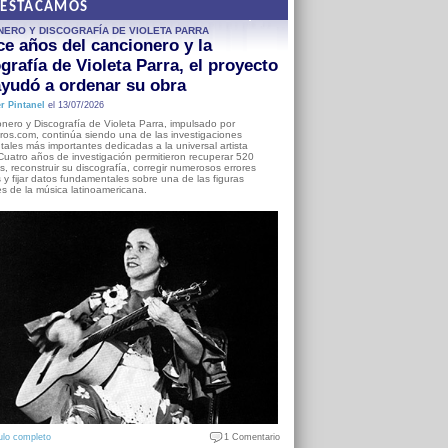
DESTACAMOS
NERO Y DISCOGRAFÍA DE VIOLETA PARRA
e años del cancionero y la
grafía de Violeta Parra, el proyecto
yudó a ordenar su obra
r Pintanel
el 13/07/2026
nero y Discografía de Violeta Parra, impulsado por
ros.com, continúa siendo una de las investigaciones
ales más importantes dedicadas a la universal artista
Cuatro años de investigación permitieron recuperar 520
, reconstruir su discografía, corregir numerosos errores
s y fijar datos fundamentales sobre una de las figuras
es de la música latinoamericana.
ulo completo
1 Comentario