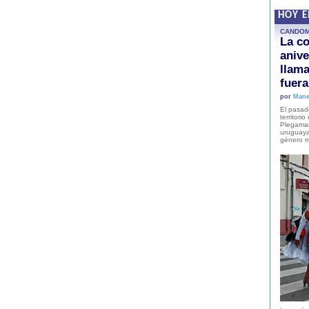
HOY 
CANDO
La co
anive
llam
fuer
por
Mane
El pasad
territori
Plegaman
uruguaya
género m