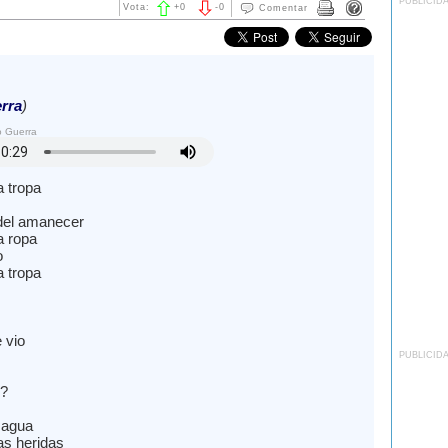
PUBLICID
Vota:
+
0
-
0
Comentar
rra
)
o Guerra
a tropa
s del amanecer
a ropa
o
a tropa
 vio
PUBLICID
?
 agua
as heridas