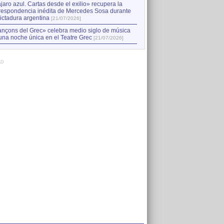
jaro azul. Cartas desde el exilio» recupera la
respondencia inédita de Mercedes Sosa durante
dictadura argentina
[21/07/2026]
nçons del Grec» celebra medio siglo de música
una noche única en el Teatre Grec
[21/07/2026]
AD