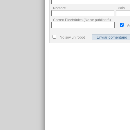
Nombre
País
Correo Electrónico (No se publicará)
A
No soy un robot