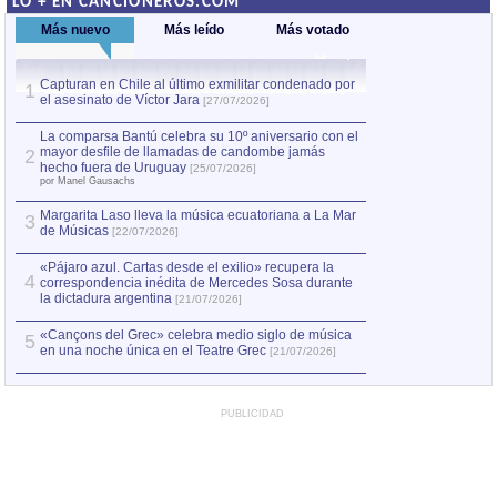
LO + EN CANCIONEROS.COM
Más nuevo
Más leído
Más votado
Capturan en Chile al último exmilitar condenado por
La comparsa Bantú
1
el asesinato de Víctor Jara
mayor desfile de
1
[27/07/2026]
hecho fuera de U
por Manel Gausachs
La comparsa Bantú celebra su 10º aniversario con el
mayor desfile de llamadas de candombe jamás
2
Capturan en Chile
2
hecho fuera de Uruguay
[25/07/2026]
el asesinato de Ví
por Manel Gausachs
Margarita Laso lleva la música ecuatoriana a La Mar
Margarita Laso ll
3
3
de Músicas
de Músicas
[22/07/2026]
[22/07
«Pájaro azul. Cartas desde el exilio» recupera la
4
correspondencia inédita de Mercedes Sosa durante
la dictadura argentina
[21/07/2026]
«Cançons del Grec» celebra medio siglo de música
5
en una noche única en el Teatre Grec
[21/07/2026]
PUBLICIDAD