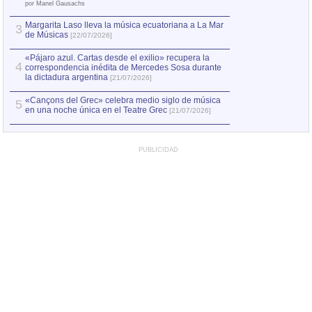
el asesinato de Ví
por Manel Gausachs
Margarita Laso lleva la música ecuatoriana a La Mar
3
de Músicas
[22/07/2026]
«Pájaro azul. Cartas desde el exilio» recupera la
4
correspondencia inédita de Mercedes Sosa durante
la dictadura argentina
[21/07/2026]
«Cançons del Grec» celebra medio siglo de música
5
en una noche única en el Teatre Grec
[21/07/2026]
PUBLICIDAD