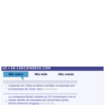
LO + EN CANCIONEROS.COM
Más nuevo
Más leído
Más votado
Capturan en Chile al último exmilitar condenado por
La comparsa Bantú
1
el asesinato de Víctor Jara
mayor desfile de
1
[27/07/2026]
hecho fuera de U
por Manel Gausachs
La comparsa Bantú celebra su 10º aniversario con el
mayor desfile de llamadas de candombe jamás
2
Capturan en Chile
2
hecho fuera de Uruguay
[25/07/2026]