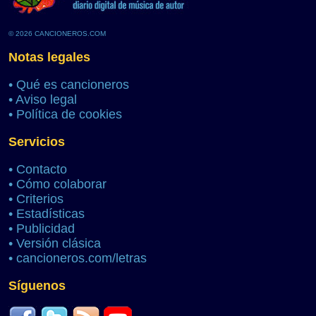
© 2026 CANCIONEROS.COM
Notas legales
•
Qué es cancioneros
•
Aviso legal
•
Política de cookies
Servicios
•
Contacto
•
Cómo colaborar
•
Criterios
•
Estadísticas
•
Publicidad
•
Versión clásica
•
cancioneros.com/letras
Síguenos