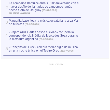
La comparsa Bantú celebra su 10º aniversario con el
mayor desfile de llamadas de candombe jamás
2
hecho fuera de Uruguay
[25/07/2026]
por Manel Gausachs
Margarita Laso lleva la música ecuatoriana a La Mar
3
de Músicas
[22/07/2026]
«Pájaro azul. Cartas desde el exilio» recupera la
4
correspondencia inédita de Mercedes Sosa durante
la dictadura argentina
[21/07/2026]
«Cançons del Grec» celebra medio siglo de música
5
en una noche única en el Teatre Grec
[21/07/2026]
PUBLICIDAD