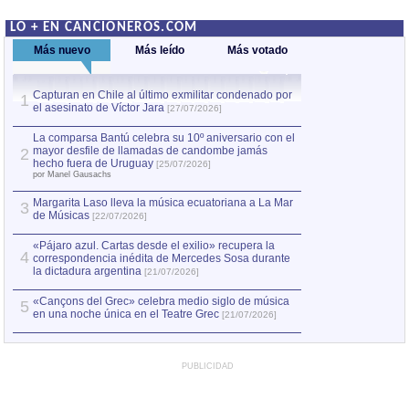
LO + EN CANCIONEROS.COM
Más nuevo
Más leído
Más votado
Capturan en Chile al último exmilitar condenado por
La comparsa Bantú
1
el asesinato de Víctor Jara
mayor desfile de
1
[27/07/2026]
hecho fuera de U
por Manel Gausachs
La comparsa Bantú celebra su 10º aniversario con el
mayor desfile de llamadas de candombe jamás
2
Capturan en Chile
2
hecho fuera de Uruguay
[25/07/2026]
el asesinato de Ví
por Manel Gausachs
Margarita Laso lleva la música ecuatoriana a La Mar
3
de Músicas
[22/07/2026]
«Pájaro azul. Cartas desde el exilio» recupera la
4
correspondencia inédita de Mercedes Sosa durante
la dictadura argentina
[21/07/2026]
«Cançons del Grec» celebra medio siglo de música
5
en una noche única en el Teatre Grec
[21/07/2026]
PUBLICIDAD